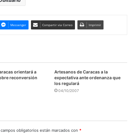
Messenger
Compartir via Correo
Imprimir
aracas orientará a
Artesanos de Caracas a la
obre reconversión
expectativa ante ordenanza que
los regulará
04/10/2007
 campos obligatorios están marcados con
*