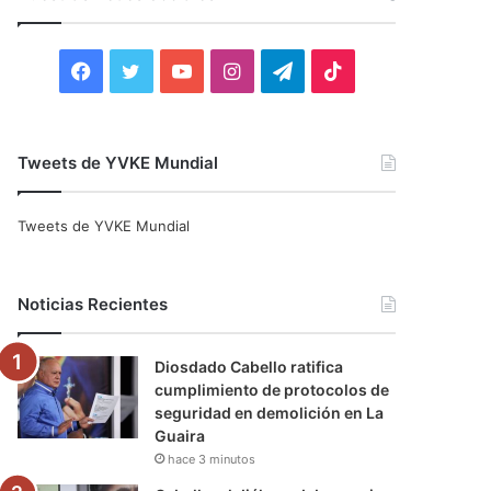
r
:
F
T
Y
I
T
T
a
w
o
n
e
i
c
i
u
s
l
k
Tweets de YVKE Mundial
e
t
T
t
e
T
Tweets de YVKE Mundial
b
t
u
a
g
o
o
e
b
g
r
k
Noticias Recientes
o
r
e
r
a
Diosdado Cabello ratifica
k
a
m
cumplimiento de protocolos de
seguridad en demolición en La
m
Guaira
hace 3 minutos