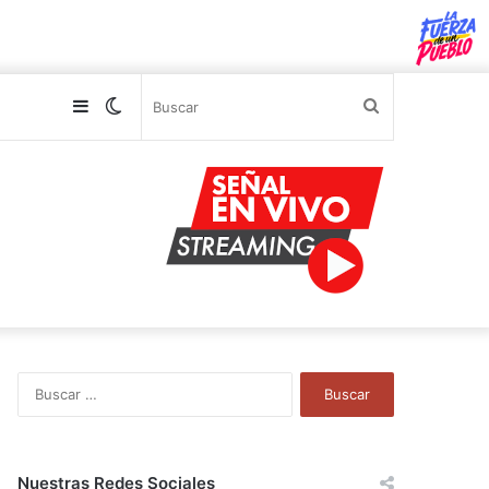
Sidebar
Switch
Buscar
skin
B
u
s
c
a
Nuestras Redes Sociales