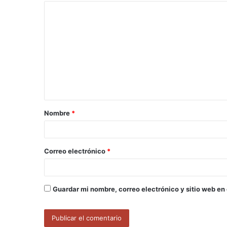
C
o
m
e
n
t
a
Nombre
*
r
i
o
Correo electrónico
*
*
Guardar mi nombre, correo electrónico y sitio web en