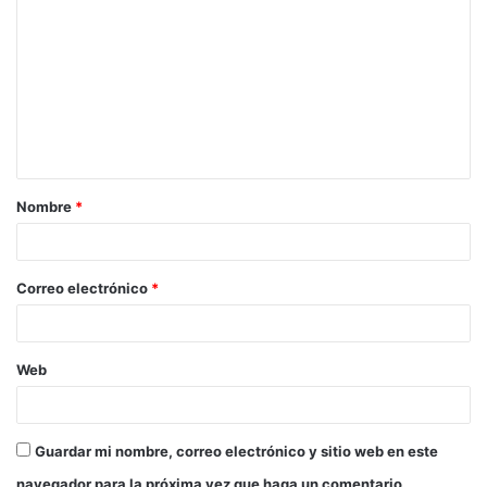
o
m
e
n
t
a
Nombre
*
r
i
o
Correo electrónico
*
*
Web
Guardar mi nombre, correo electrónico y sitio web en este
navegador para la próxima vez que haga un comentario.