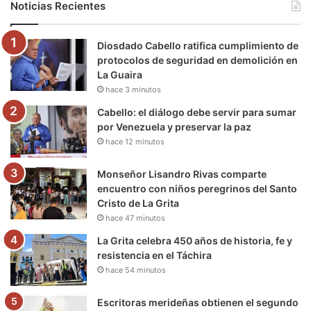
Noticias Recientes
o
e
b
g
r
k
Diosdado Cabello ratifica cumplimiento de
o
r
e
r
a
protocolos de seguridad en demolición en
La Guaira
k
a
m
hace 3 minutos
m
Cabello: el diálogo debe servir para sumar
por Venezuela y preservar la paz
hace 12 minutos
Monseñor Lisandro Rivas comparte
encuentro con niños peregrinos del Santo
Cristo de La Grita
hace 47 minutos
La Grita celebra 450 años de historia, fe y
resistencia en el Táchira
hace 54 minutos
Escritoras merideñas obtienen el segundo