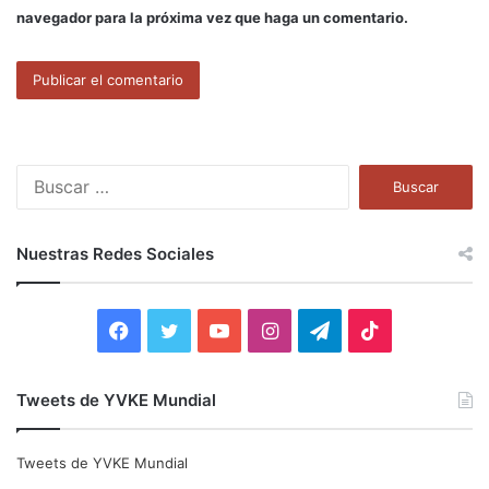
navegador para la próxima vez que haga un comentario.
B
u
s
c
Nuestras Redes Sociales
a
r
:
F
T
Y
I
T
T
a
w
o
n
e
i
Tweets de YVKE Mundial
c
i
u
s
l
k
e
t
T
t
e
T
Tweets de YVKE Mundial