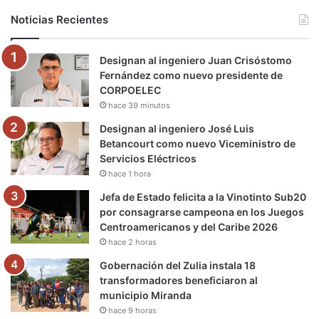
b
t
u
a
g
o
Noticias Recientes
o
e
b
g
r
k
Designan al ingeniero Juan Crisóstomo
o
r
e
r
a
Fernández como nuevo presidente de
CORPOELEC
k
a
m
hace 39 minutos
m
Designan al ingeniero José Luis
Betancourt como nuevo Viceministro de
Servicios Eléctricos
hace 1 hora
Jefa de Estado felicita a la Vinotinto Sub20
por consagrarse campeona en los Juegos
Centroamericanos y del Caribe 2026
hace 2 horas
Gobernación del Zulia instala 18
transformadores beneficiaron al
municipio Miranda
hace 9 horas