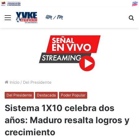
Menu
B
Inicio
/
Del Presidente
Del Presidente
Destacada
Poder Popular
Sistema 1X10 celebra dos
años: Maduro resalta logros y
crecimiento