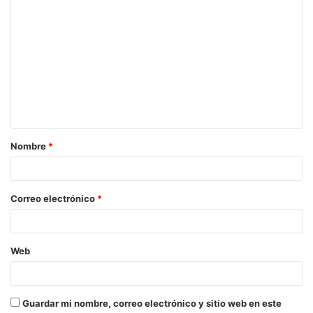
C
o
m
e
n
t
a
Nombre
*
r
i
o
Correo electrónico
*
*
Web
Guardar mi nombre, correo electrónico y sitio web en este