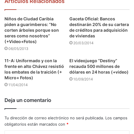
Articulos Relacionados
Niños de Ciudad Caribia
Gaceta Oficial: Bancos
piden a guarimberos: “No
destinarán 20% de su cartera
corten árboles porque son
de créditos para adquisición
seres como nosotros”
de viviendas
(+Video+Fotos)
20/03/2014
06/05/2013
11-A: Uniformado y con la
El videojuego “Destiny”
frente en alto Chávez resistió
recauda 500 millones de
los embates de la traición (+
dólares en 24 horas (+video)
Micro+ Fotos)
10/09/2014
11/04/2014
Deja un comentario
Tu dirección de correo electrónico no será publicada.
Los campos
obligatorios están marcados con
*