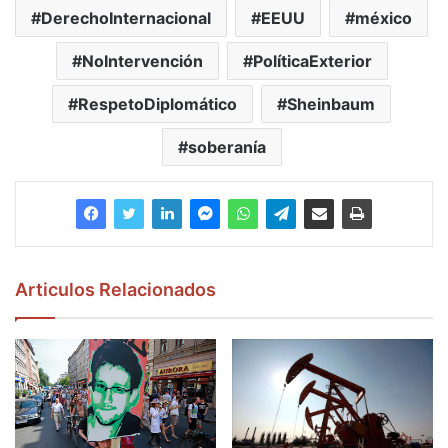
DerechoInternacional
EEUU
méxico
NoIntervención
PolíticaExterior
RespetoDiplomático
Sheinbaum
soberanía
Articulos Relacionados