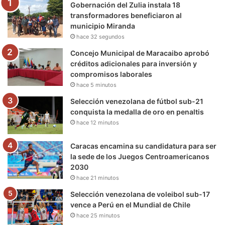
Gobernación del Zulia instala 18
o
r
e
r
a
transformadores beneficiaron al
municipio Miranda
k
a
m
hace 32 segundos
m
Concejo Municipal de Maracaibo aprobó
créditos adicionales para inversión y
compromisos laborales
hace 5 minutos
Selección venezolana de fútbol sub-21
conquista la medalla de oro en penaltis
hace 12 minutos
Caracas encamina su candidatura para ser
la sede de los Juegos Centroamericanos
2030
hace 21 minutos
Selección venezolana de voleibol sub-17
vence a Perú en el Mundial de Chile
hace 25 minutos