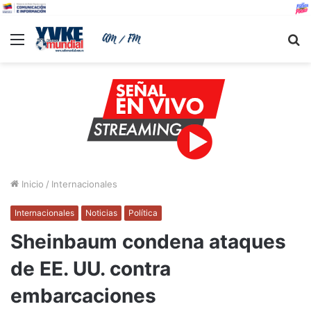
Menu
B
Inicio
/
Internacionales
Internacionales
Noticias
Política
Sheinbaum condena ataques
de EE. UU. contra
embarcaciones