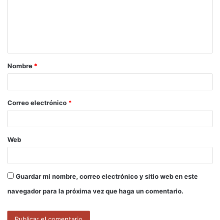
e
n
t
a
Nombre
*
r
i
o
Correo electrónico
*
*
Web
Guardar mi nombre, correo electrónico y sitio web en este
navegador para la próxima vez que haga un comentario.