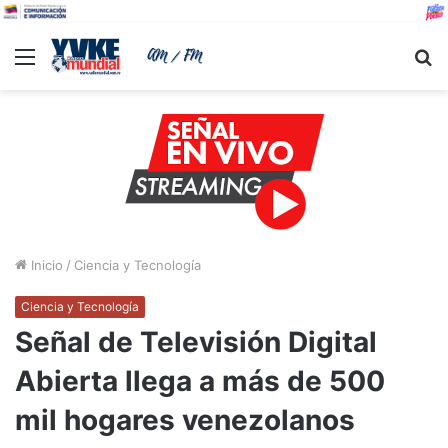
Menu
B
Inicio
/
Ciencia y Tecnología
Ciencia y Tecnología
Señal de Televisión Digital
Abierta llega a más de 500
mil hogares venezolanos