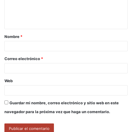
e
n
t
a
Nombre
*
r
i
o
Correo electrónico
*
*
Web
Guardar mi nombre, correo electrónico y sitio web en este
navegador para la próxima vez que haga un comentario.