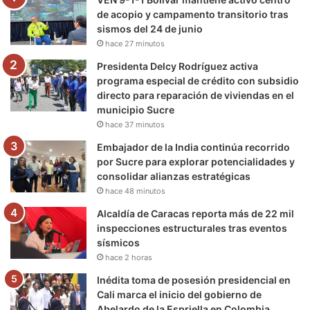
o
r
e
r
a
de acopio y campamento transitorio tras
sismos del 24 de junio
k
a
m
hace 27 minutos
m
Presidenta Delcy Rodríguez activa
programa especial de crédito con subsidio
directo para reparación de viviendas en el
municipio Sucre
hace 37 minutos
Embajador de la India continúa recorrido
por Sucre para explorar potencialidades y
consolidar alianzas estratégicas
hace 48 minutos
Alcaldía de Caracas reporta más de 22 mil
inspecciones estructurales tras eventos
sísmicos
hace 2 horas
Inédita toma de posesión presidencial en
Cali marca el inicio del gobierno de
Abelardo de la Espriella en Colombia