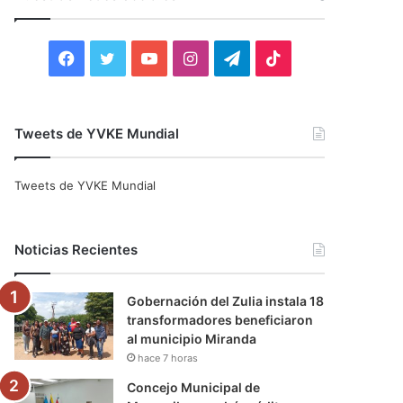
r
:
F
T
Y
I
T
T
a
w
o
n
e
i
c
i
u
s
l
k
Tweets de YVKE Mundial
e
t
T
t
e
T
Tweets de YVKE Mundial
b
t
u
a
g
o
o
e
b
g
r
k
Noticias Recientes
o
r
e
r
a
Gobernación del Zulia instala 18
k
a
m
transformadores beneficiaron
al municipio Miranda
m
hace 7 horas
Concejo Municipal de