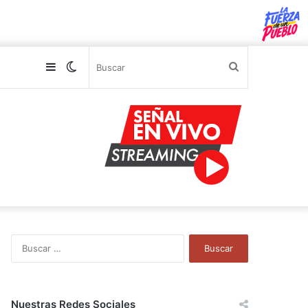
Sidebar
Switch
Buscar
skin
B
u
s
c
a
Nuestras Redes Sociales