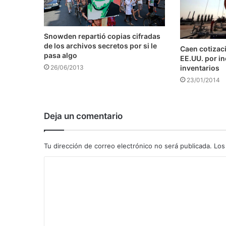
Snowden repartió copias cifradas
de los archivos secretos por si le
Caen cotizaci
pasa algo
EE.UU. por i
inventarios
26/06/2013
23/01/2014
Deja un comentario
Tu dirección de correo electrónico no será publicada.
Los
C
o
m
e
n