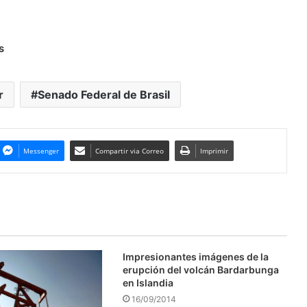
s
r
Senado Federal de Brasil
Messenger
Compartir via Correo
Imprimir
Impresionantes imágenes de la
erupción del volcán Bardarbunga
en Islandia
16/09/2014