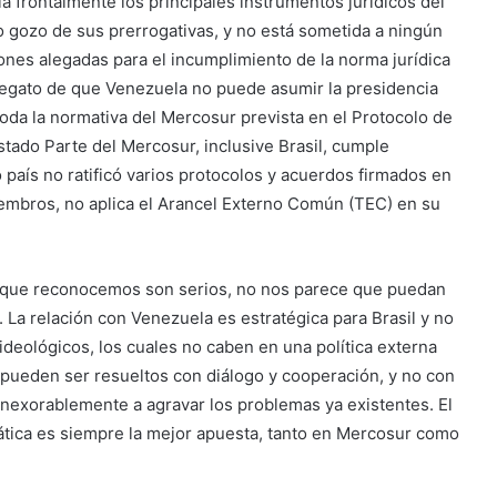
ía frontalmente los principales instrumentos jurídicos del
 gozo de sus prerrogativas, y no está sometida a ningún
zones alegadas para el incumplimiento de la norma jurídica
legato de que Venezuela no puede asumir la presidencia
oda la normativa del Mercosur prevista en el Protocolo de
ado Parte del Mercosur, inclusive Brasil, cumple
 país no ratificó varios protocolos y acuerdos firmados en
embros, no aplica el Arancel Externo Común (TEC) en su
a, que reconocemos son serios, no nos parece que puedan
 La relación con Venezuela es estratégica para Brasil y no
ideológicos, los cuales no caben en una política externa
 pueden ser resueltos con diálogo y cooperación, y no con
 inexorablemente a agravar los problemas ya existentes. El
crática es siempre la mejor apuesta, tanto en Mercosur como