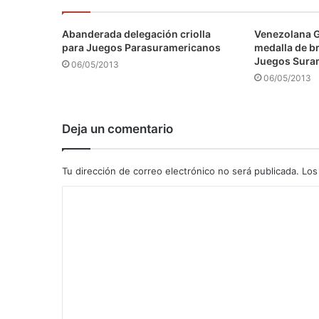
Abanderada delegación criolla
Venezolana 
para Juegos Parasuramericanos
medalla de b
Juegos Sura
06/05/2013
06/05/2013
Deja un comentario
Tu dirección de correo electrónico no será publicada.
Los
C
o
m
e
n
t