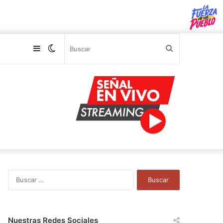
Sidebar
Switch
Buscar
skin
B
u
s
c
a
Nuestras Redes Sociales