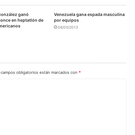
González ganó
Venezuela gana espada masculina
ronce en heptatlón de
por equipos
mericanos
06/05/2013
 campos obligatorios están marcados con
*