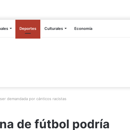
nales
Deportes
Culturales
Economía
 ser demandada por cánticos racistas
na de fútbol podría