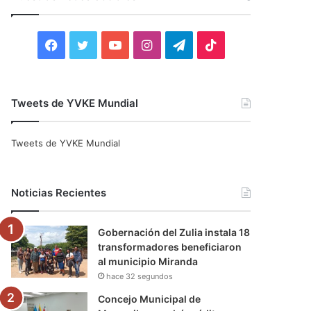
r
:
F
T
Y
I
T
T
a
w
o
n
e
i
c
i
u
s
l
k
Tweets de YVKE Mundial
e
t
T
t
e
T
Tweets de YVKE Mundial
b
t
u
a
g
o
o
e
b
g
r
k
Noticias Recientes
o
r
e
r
a
Gobernación del Zulia instala 18
k
a
m
transformadores beneficiaron
al municipio Miranda
m
hace 32 segundos
Concejo Municipal de