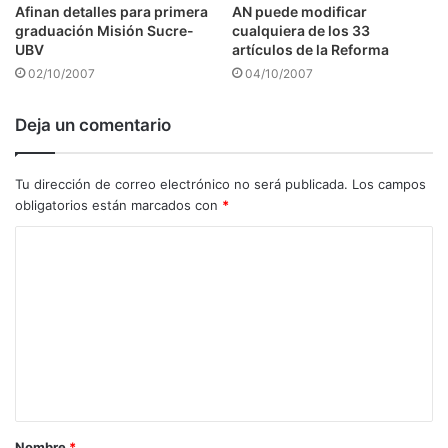
Afinan detalles para primera
AN puede modificar
graduación Misión Sucre-
cualquiera de los 33
UBV
artículos de la Reforma
02/10/2007
04/10/2007
Deja un comentario
Tu dirección de correo electrónico no será publicada.
Los campos
obligatorios están marcados con
*
C
o
m
e
n
t
a
Nombre
*