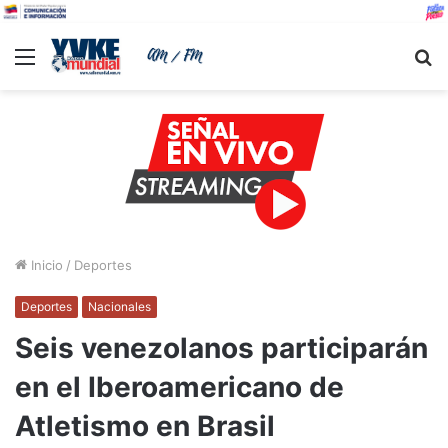
Menu
B
Inicio
/
Deportes
Deportes
Nacionales
Seis venezolanos participarán
en el Iberoamericano de
Atletismo en Brasil