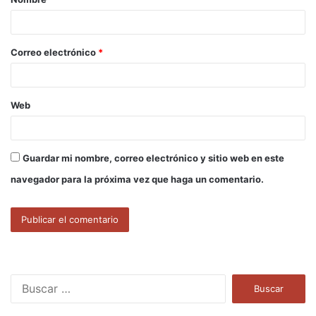
r
i
o
Correo electrónico
*
*
Web
Guardar mi nombre, correo electrónico y sitio web en este
navegador para la próxima vez que haga un comentario.
B
u
s