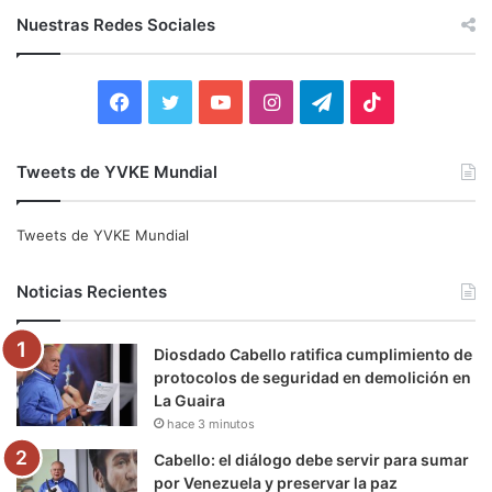
c
Nuestras Redes Sociales
a
r
:
F
T
Y
I
T
T
a
w
o
n
e
i
Tweets de YVKE Mundial
c
i
u
s
l
k
e
t
T
t
e
T
Tweets de YVKE Mundial
b
t
u
a
g
o
Noticias Recientes
o
e
b
g
r
k
Diosdado Cabello ratifica cumplimiento de
o
r
e
r
a
protocolos de seguridad en demolición en
La Guaira
k
a
m
hace 3 minutos
m
Cabello: el diálogo debe servir para sumar
por Venezuela y preservar la paz