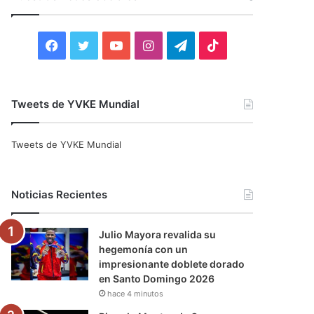
r
:
F
T
Y
I
T
T
a
w
o
n
e
i
c
i
u
s
l
k
Tweets de YVKE Mundial
e
t
T
t
e
T
Tweets de YVKE Mundial
b
t
u
a
g
o
o
e
b
g
r
k
Noticias Recientes
o
r
e
r
a
Julio Mayora revalida su
k
a
m
hegemonía con un
impresionante doblete dorado
m
en Santo Domingo 2026
hace 4 minutos