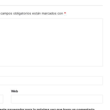
 campos obligatorios están marcados con
*
Web
 este navegador para la próxima vez que haga un comentario.