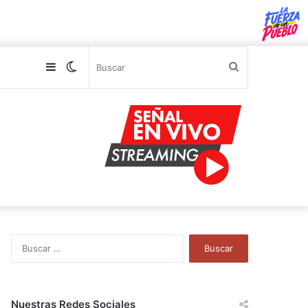
Sidebar
Switch
Buscar
skin
B
u
s
c
a
Nuestras Redes Sociales