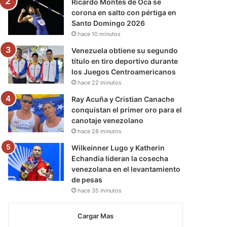
Ricardo Montes de Oca se
corona en salto con pértiga en
Santo Domingo 2026
hace 10 minutos
Venezuela obtiene su segundo
título en tiro deportivo durante
los Juegos Centroamericanos
hace 22 minutos
Ray Acuña y Cristian Canache
conquistan el primer oro para el
canotaje venezolano
hace 28 minutos
Wilkeinner Lugo y Katherin
Echandia lideran la cosecha
venezolana en el levantamiento
de pesas
hace 35 minutos
Cargar Mas