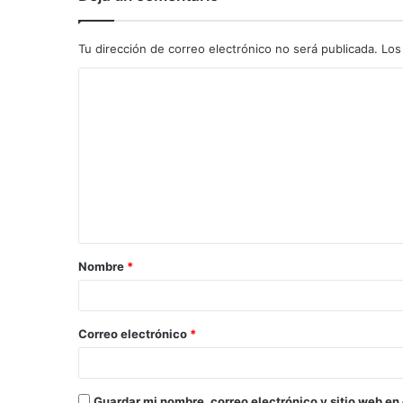
Tu dirección de correo electrónico no será publicada.
Los
C
o
m
e
n
t
a
Nombre
*
r
i
o
Correo electrónico
*
*
Guardar mi nombre, correo electrónico y sitio web en