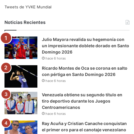
e
t
T
t
e
T
Tweets de YVKE Mundial
b
t
u
a
g
o
Noticias Recientes
o
e
b
g
r
k
Julio Mayora revalida su hegemonía con
o
r
e
r
a
un impresionante doblete dorado en Santo
Domingo 2026
k
a
m
hace 6 horas
m
Ricardo Montes de Oca se corona en salto
con pértiga en Santo Domingo 2026
hace 6 horas
Venezuela obtiene su segundo título en
tiro deportivo durante los Juegos
Centroamericanos
hace 6 horas
Ray Acuña y Cristian Canache conquistan
el primer oro para el canotaje venezolano