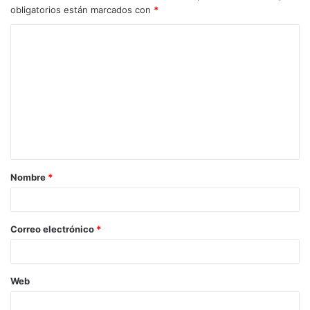
obligatorios están marcados con
*
C
o
m
e
n
t
a
Nombre
*
r
i
o
Correo electrónico
*
*
Web