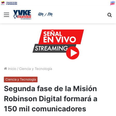
Menu
B
Inicio
/
Ciencia y Tecnología
Ciencia y Tecnología
Segunda fase de la Misión
Robinson Digital formará a
150 mil comunicadores