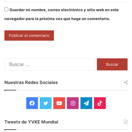
Guardar mi nombre, correo electrónico y sitio web en este
navegador para la próxima vez que haga un comentario.
B
u
s
c
Nuestras Redes Sociales
a
r
:
F
T
Y
I
T
T
a
w
o
n
e
i
Tweets de YVKE Mundial
c
i
u
s
l
k