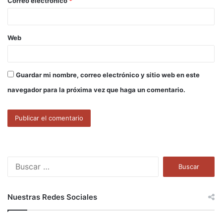
Correo electrónico
*
*
Web
Guardar mi nombre, correo electrónico y sitio web en este
navegador para la próxima vez que haga un comentario.
B
u
s
c
Nuestras Redes Sociales
a
r