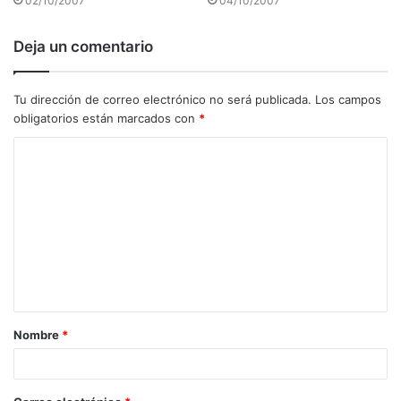
02/10/2007
04/10/2007
Deja un comentario
Tu dirección de correo electrónico no será publicada.
Los campos
obligatorios están marcados con
*
C
o
m
e
n
t
a
Nombre
*
r
i
o