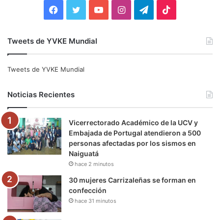
:
F
T
Y
I
T
T
a
w
o
n
e
i
Tweets de YVKE Mundial
c
i
u
s
l
k
e
t
T
t
e
T
Tweets de YVKE Mundial
b
t
u
a
g
o
Noticias Recientes
o
e
b
g
r
k
Vicerrectorado Académico de la UCV y
o
r
e
r
a
Embajada de Portugal atendieron a 500
personas afectadas por los sismos en
k
a
m
Naiguatá
hace 2 minutos
m
30 mujeres Carrizaleñas se forman en
confección
hace 31 minutos