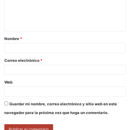
e
n
t
a
Nombre
*
r
i
o
Correo electrónico
*
*
Web
Guardar mi nombre, correo electrónico y sitio web en este
navegador para la próxima vez que haga un comentario.