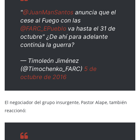
"
@JuanManSantos
anuncia que el
cese al Fuego con las
@FARC_EPueblo
va hasta el 31 de
octubre" ¿De ahí para adelante
continúa la guerra?
— Timoleón Jiménez
(@Timochenko_FARC)
5 de
octubre de 2016
El negociador del grupo insurgente, Pastor Alape, también
reaccionó: