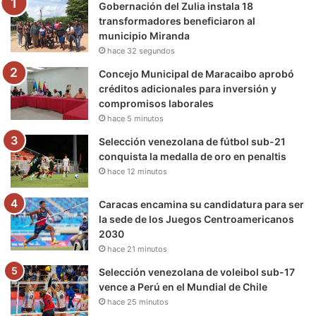
Gobernación del Zulia instala 18
o
r
e
r
a
transformadores beneficiaron al
municipio Miranda
k
a
m
hace 32 segundos
m
Concejo Municipal de Maracaibo aprobó
créditos adicionales para inversión y
compromisos laborales
hace 5 minutos
Selección venezolana de fútbol sub-21
conquista la medalla de oro en penaltis
hace 12 minutos
Caracas encamina su candidatura para ser
la sede de los Juegos Centroamericanos
2030
hace 21 minutos
Selección venezolana de voleibol sub-17
vence a Perú en el Mundial de Chile
hace 25 minutos