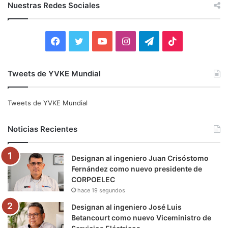
c
Nuestras Redes Sociales
a
r
:
F
T
Y
I
T
T
a
w
o
n
e
i
Tweets de YVKE Mundial
c
i
u
s
l
k
e
t
T
t
e
T
Tweets de YVKE Mundial
b
t
u
a
g
o
Noticias Recientes
o
e
b
g
r
k
Designan al ingeniero Juan Crisóstomo
o
r
e
r
a
Fernández como nuevo presidente de
CORPOELEC
k
a
m
hace 19 segundos
m
Designan al ingeniero José Luis
Betancourt como nuevo Viceministro de