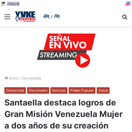
Menu
B
Inicio
/
Destacada
Destacada
Nacionales
Noticias
Poder Popular
Salud
Santaella destaca logros de
Gran Misión Venezuela Mujer
a dos años de su creación