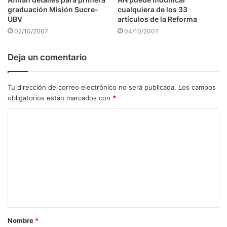
graduación Misión Sucre-
cualquiera de los 33
UBV
artículos de la Reforma
02/10/2007
04/10/2007
Deja un comentario
Tu dirección de correo electrónico no será publicada.
Los campos
obligatorios están marcados con
*
C
o
m
e
n
t
a
Nombre
*
r