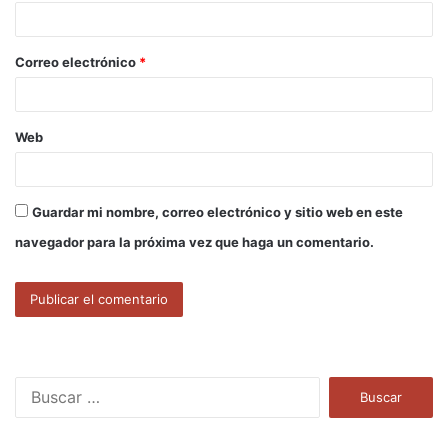
i
o
Correo electrónico
*
*
Web
Guardar mi nombre, correo electrónico y sitio web en este
navegador para la próxima vez que haga un comentario.
B
u
s