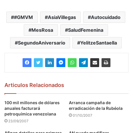
#GMVM
AsiaVillegas
Autocuidado
MesRosa
SaludFemenina
SegundoAniversario
YelitzeSantaella
Articulos Relacionados
100 mil millones de dólares
Arranca campaña de
anuales facturará
erradicación de la Rubéola
petroquímica venezolana
01/10/2007
23/09/2007
Afinan detalles para primera
AN puede modificar