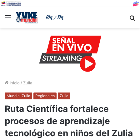
Menu
B
Inicio
/
Zulia
Mundial Zulia
Regionales
Zulia
Ruta Científica fortalece
procesos de aprendizaje
tecnológico en niños del Zulia