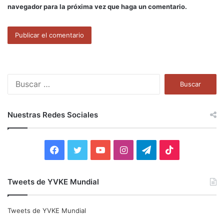
navegador para la próxima vez que haga un comentario.
B
u
s
c
Nuestras Redes Sociales
a
r
:
F
T
Y
I
T
T
a
w
o
n
e
i
Tweets de YVKE Mundial
c
i
u
s
l
k
e
t
T
t
e
T
Tweets de YVKE Mundial