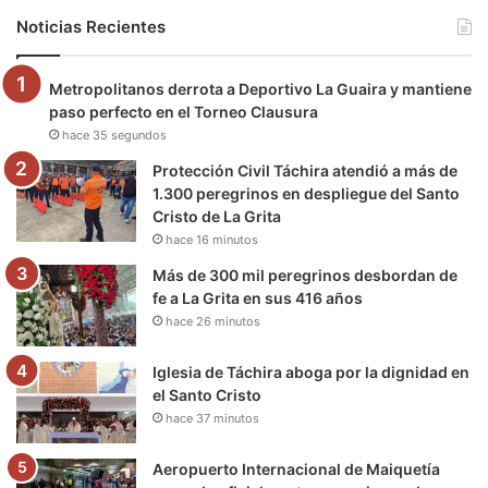
b
t
u
a
g
o
Noticias Recientes
o
e
b
g
r
k
Metropolitanos derrota a Deportivo La Guaira y mantiene
o
r
e
r
a
paso perfecto en el Torneo Clausura
hace 35 segundos
k
a
m
Protección Civil Táchira atendió a más de
m
1.300 peregrinos en despliegue del Santo
Cristo de La Grita
hace 16 minutos
Más de 300 mil peregrinos desbordan de
fe a La Grita en sus 416 años
hace 26 minutos
Iglesia de Táchira aboga por la dignidad en
el Santo Cristo
hace 37 minutos
Aeropuerto Internacional de Maiquetía