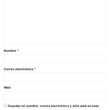
C
o
m
e
n
t
a
Nombre
*
r
i
o
Correo electrónico
*
*
Web
Guardar mi nombre, correo electrónico y sitio web en este