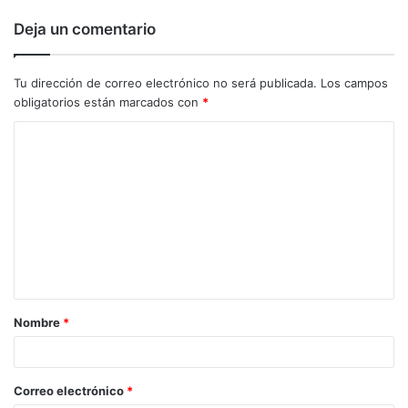
Deja un comentario
Tu dirección de correo electrónico no será publicada.
Los campos
obligatorios están marcados con
*
C
o
m
e
n
t
a
Nombre
*
r
i
o
Correo electrónico
*
*