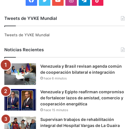
a
w
o
n
e
i
Tweets de YVKE Mundial
c
i
u
s
l
k
e
t
T
t
e
T
Tweets de YVKE Mundial
b
t
u
a
g
o
Noticias Recientes
o
e
b
g
r
k
Venezuela y Brasil revisan agenda común
o
r
e
r
a
de cooperación bilateral e integración
hace 6 minutos
k
a
m
m
Venezuela y Egipto reafirman compromiso
de fortalecer lazos de amistad, comercio y
cooperación energética
hace 15 minutos
Supervisan trabajos de rehabilitación
integral del Hospital Vargas de La Guaira