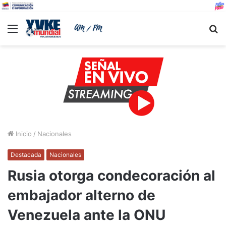
Menu
B
Inicio
/
Nacionales
Destacada
Nacionales
Rusia otorga condecoración al
embajador alterno de
Venezuela ante la ONU