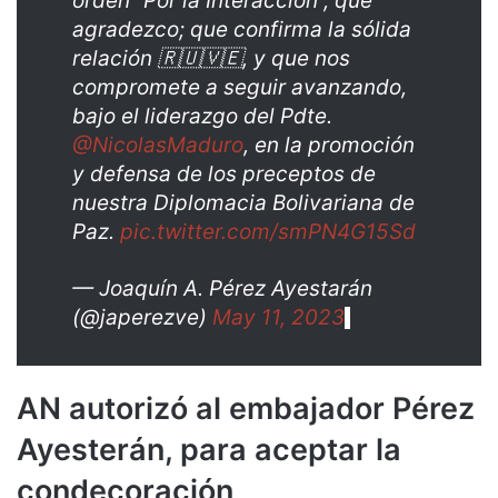
orden “Por la Interacción”, que
agradezco; que confirma la sólida
relación 🇷🇺🇻🇪, y que nos
compromete a seguir avanzando,
bajo el liderazgo del Pdte.
@NicolasMaduro
, en la promoción
y defensa de los preceptos de
nuestra Diplomacia Bolivariana de
Paz.
pic.twitter.com/smPN4G15Sd
— Joaquín A. Pérez Ayestarán
(@japerezve)
May 11, 2023
AN autorizó al embajador Pérez
Ayesterán, para aceptar la
condecoración