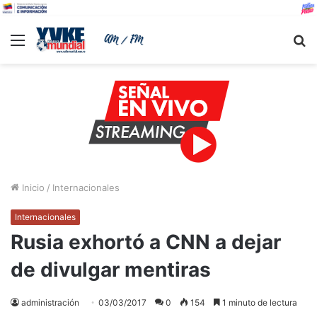
Menu
B
Inicio
/
Internacionales
Internacionales
Rusia exhortó a CNN a dejar
de divulgar mentiras
administración
03/03/2017
0
154
1 minuto de lectura