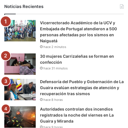
b
t
u
a
g
o
Noticias Recientes
o
e
b
g
r
k
Vicerrectorado Académico de la UCV y
o
r
e
r
a
Embajada de Portugal atendieron a 500
personas afectadas por los sismos en
k
a
m
Naiguatá
hace 2 minutos
m
30 mujeres Carrizaleñas se forman en
confección
hace 31 minutos
Defensoría del Pueblo y Gobernación de La
Guaira evalúan estrategias de atención y
recuperación tras sismos
hace 8 horas
Autoridades controlan dos incendios
registrados la noche del viernes en La
Guaira y Miranda
hace 9 horas