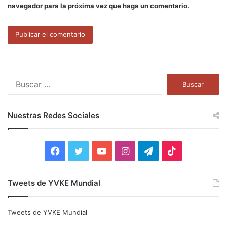
navegador para la próxima vez que haga un comentario.
B
u
s
c
Nuestras Redes Sociales
a
r
:
F
T
Y
I
T
T
a
w
o
n
e
i
Tweets de YVKE Mundial
c
i
u
s
l
k
e
t
T
t
e
T
Tweets de YVKE Mundial