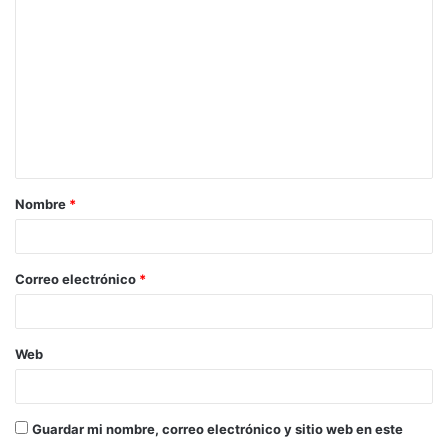
o
m
e
n
t
a
Nombre
*
r
i
o
Correo electrónico
*
*
Web
Guardar mi nombre, correo electrónico y sitio web en este