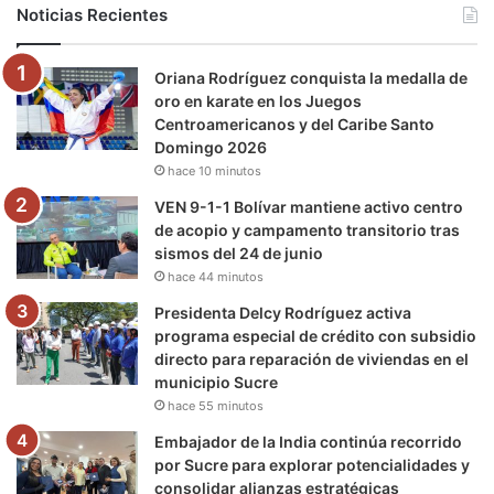
b
t
u
a
g
o
Noticias Recientes
o
e
b
g
r
k
Oriana Rodríguez conquista la medalla de
o
r
e
r
a
oro en karate en los Juegos
Centroamericanos y del Caribe Santo
k
a
m
Domingo 2026
hace 10 minutos
m
VEN 9-1-1 Bolívar mantiene activo centro
de acopio y campamento transitorio tras
sismos del 24 de junio
hace 44 minutos
Presidenta Delcy Rodríguez activa
programa especial de crédito con subsidio
directo para reparación de viviendas en el
municipio Sucre
hace 55 minutos
Embajador de la India continúa recorrido
por Sucre para explorar potencialidades y
consolidar alianzas estratégicas