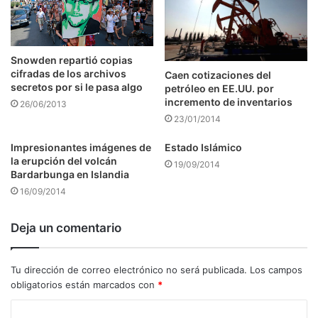
Snowden repartió copias
cifradas de los archivos
Caen cotizaciones del
secretos por si le pasa algo
petróleo en EE.UU. por
incremento de inventarios
26/06/2013
23/01/2014
Impresionantes imágenes de
Estado Islámico
la erupción del volcán
19/09/2014
Bardarbunga en Islandia
16/09/2014
Deja un comentario
Tu dirección de correo electrónico no será publicada.
Los campos
obligatorios están marcados con
*
C