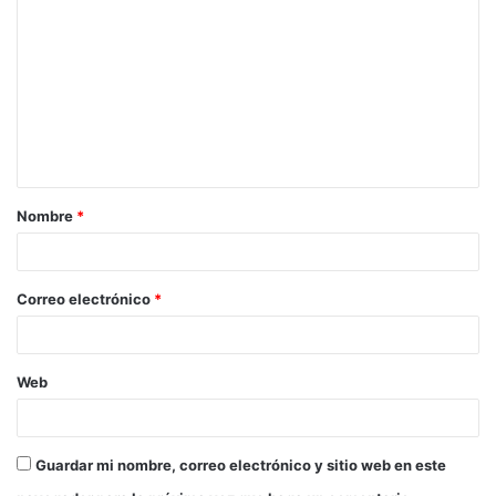
o
m
e
n
t
a
Nombre
*
r
i
o
Correo electrónico
*
*
Web
Guardar mi nombre, correo electrónico y sitio web en este