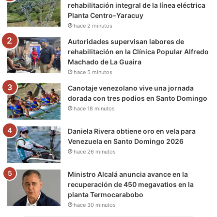
rehabilitación integral de la línea eléctrica
Planta Centro–Yaracuy
k
a
m
hace 2 minutos
m
Autoridades supervisan labores de
rehabilitación en la Clínica Popular Alfredo
Machado de La Guaira
hace 5 minutos
Canotaje venezolano vive una jornada
dorada con tres podios en Santo Domingo
hace 18 minutos
Daniela Rivera obtiene oro en vela para
Venezuela en Santo Domingo 2026
hace 26 minutos
Ministro Alcalá anuncia avance en la
recuperación de 450 megavatios en la
planta Termocarabobo
hace 30 minutos