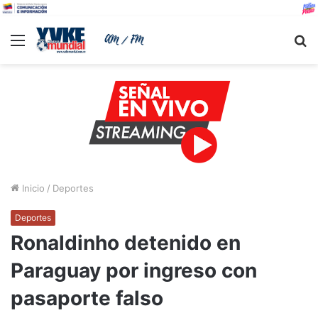
Menu
B
Inicio
/
Deportes
Deportes
Ronaldinho detenido en
Paraguay por ingreso con
pasaporte falso