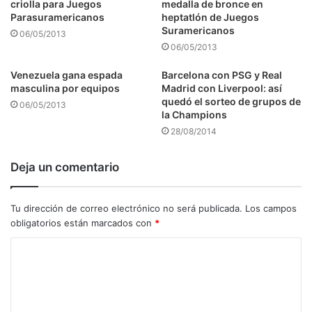
criolla para Juegos
medalla de bronce en
Parasuramericanos
heptatlón de Juegos
Suramericanos
06/05/2013
06/05/2013
Venezuela gana espada
Barcelona con PSG y Real
masculina por equipos
Madrid con Liverpool: así
quedó el sorteo de grupos de
06/05/2013
la Champions
28/08/2014
Deja un comentario
Tu dirección de correo electrónico no será publicada.
Los campos
obligatorios están marcados con
*
C
o
m
e