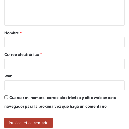
n
t
a
Nombre
*
r
i
o
Correo electrónico
*
*
Web
Guardar mi nombre, correo electrónico y sitio web en este
navegador para la próxima vez que haga un comentario.