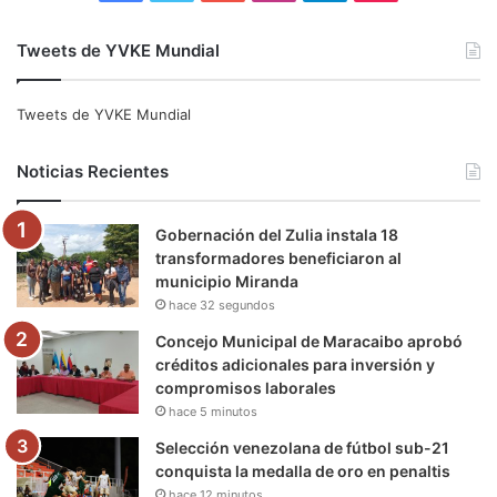
a
w
o
n
e
i
Tweets de YVKE Mundial
c
i
u
s
l
k
e
t
T
t
e
T
Tweets de YVKE Mundial
b
t
u
a
g
o
Noticias Recientes
o
e
b
g
r
k
Gobernación del Zulia instala 18
o
r
e
r
a
transformadores beneficiaron al
municipio Miranda
k
a
m
hace 32 segundos
m
Concejo Municipal de Maracaibo aprobó
créditos adicionales para inversión y
compromisos laborales
hace 5 minutos
Selección venezolana de fútbol sub-21
conquista la medalla de oro en penaltis
hace 12 minutos