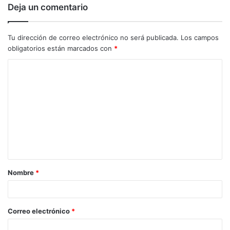
Deja un comentario
Tu dirección de correo electrónico no será publicada.
Los campos
obligatorios están marcados con
*
C
o
m
e
n
t
a
Nombre
*
r
i
o
Correo electrónico
*
*