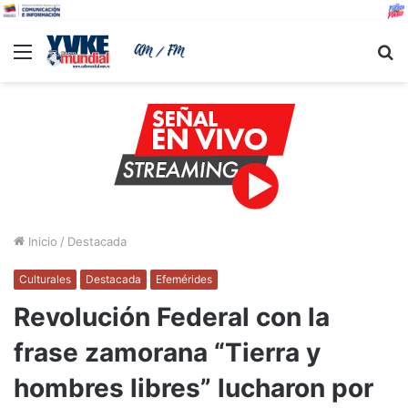
Menu
B
Inicio
/
Destacada
Culturales
Destacada
Efemérides
Revolución Federal con la
frase zamorana “Tierra y
hombres libres” lucharon por