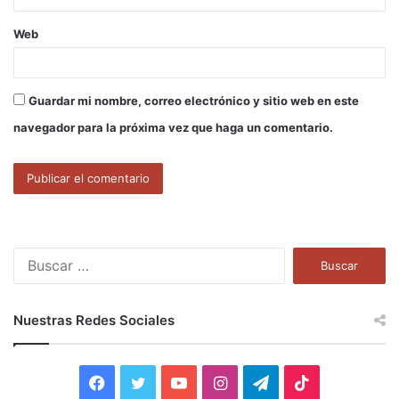
Web
Guardar mi nombre, correo electrónico y sitio web en este
navegador para la próxima vez que haga un comentario.
B
u
s
c
Nuestras Redes Sociales
a
r
:
F
T
Y
I
T
T