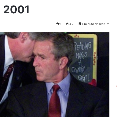
l 2001
0
423
1 minuto de lectura