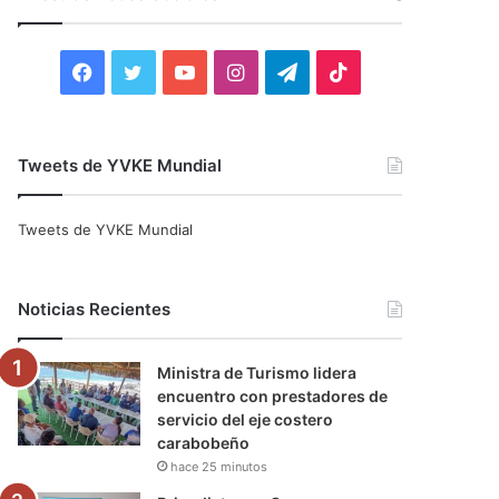
r
:
F
T
Y
I
T
T
a
w
o
n
e
i
c
i
u
s
l
k
Tweets de YVKE Mundial
e
t
T
t
e
T
Tweets de YVKE Mundial
b
t
u
a
g
o
o
e
b
g
r
k
Noticias Recientes
o
r
e
r
a
Ministra de Turismo lidera
k
a
m
encuentro con prestadores de
servicio del eje costero
m
carabobeño
hace 25 minutos