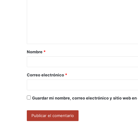
m
e
n
t
a
Nombre
*
r
i
o
Correo electrónico
*
*
Guardar mi nombre, correo electrónico y sitio web en