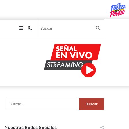
Sidebar
Switch
Buscar
skin
B
u
s
c
a
Nuestras Redes Sociales