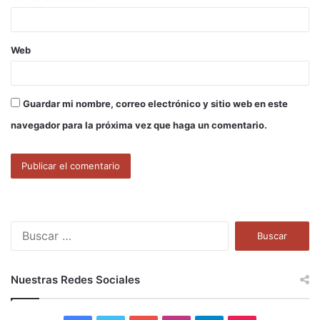
*
Web
Guardar mi nombre, correo electrónico y sitio web en este
navegador para la próxima vez que haga un comentario.
B
u
s
c
Nuestras Redes Sociales
a
r
: