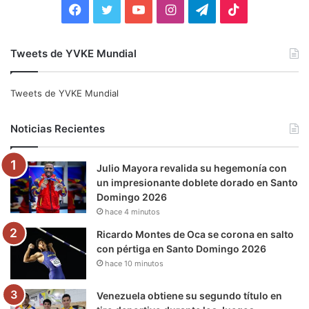
F
T
Y
I
T
T
a
w
o
n
e
i
Tweets de YVKE Mundial
c
i
u
s
l
k
e
t
T
t
e
T
Tweets de YVKE Mundial
b
t
u
a
g
o
Noticias Recientes
o
e
b
g
r
k
Julio Mayora revalida su hegemonía con
o
r
e
r
a
un impresionante doblete dorado en Santo
Domingo 2026
k
a
m
hace 4 minutos
m
Ricardo Montes de Oca se corona en salto
con pértiga en Santo Domingo 2026
hace 10 minutos
Venezuela obtiene su segundo título en