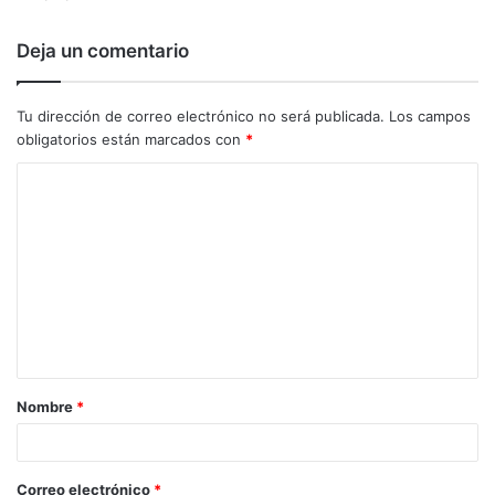
Deja un comentario
Tu dirección de correo electrónico no será publicada.
Los campos
obligatorios están marcados con
*
C
o
m
e
n
t
a
Nombre
*
r
i
o
Correo electrónico
*