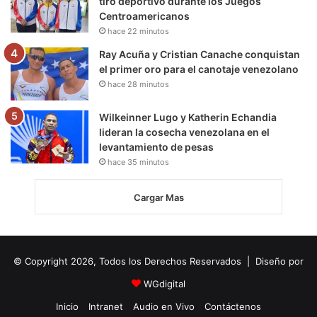
tiro deportivo durante los Juegos
Centroamericanos
hace 22 minutos
Ray Acuña y Cristian Canache conquistan
el primer oro para el canotaje venezolano
hace 28 minutos
Wilkeinner Lugo y Katherin Echandia
lideran la cosecha venezolana en el
levantamiento de pesas
hace 35 minutos
Cargar Mas
© Copyright 2026, Todos los Derechos Reservados | Diseño por
WGdigital
Inicio
Intranet
Audio en Vivo
Contáctenos