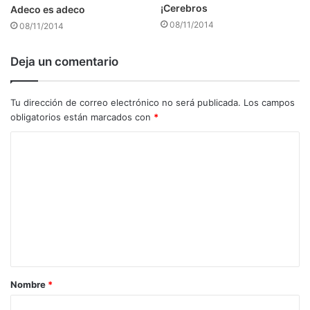
¡Cerebros
Adeco es adeco
08/11/2014
08/11/2014
Deja un comentario
Tu dirección de correo electrónico no será publicada.
Los campos
obligatorios están marcados con
*
C
o
m
e
n
t
a
Nombre
*
r
i