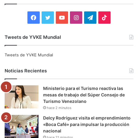
r
:
F
T
Y
I
T
T
a
w
o
n
e
i
Tweets de YVKE Mundial
c
i
u
s
l
k
e
t
T
t
e
T
Tweets de YVKE Mundial
b
t
u
a
g
o
Noticias Recientes
o
e
b
g
r
k
Ministerio para el Turismo reactiva las
o
r
e
r
a
mesas de trabajo del Súper Consejo de
Turismo Venezolano
k
a
m
hace 2 minutos
m
Delcy Rodríguez visita el emprendimiento
«Boca Café» para impulsar la producción
nacional
hace 21 minutos