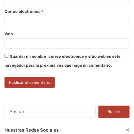
o
Correo electrónico
*
*
Web
Guardar mi nombre, correo electrónico y sitio web en este
navegador para la próxima vez que haga un comentario.
B
u
s
c
Nuestras Redes Sociales
a