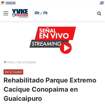
Menu
B
Inicio
/
De la Ciudad
De la Ciudad
Rehabilitado Parque Extremo
Cacique Conopaima en
Guaicaipuro