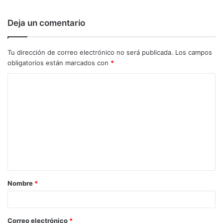
Deja un comentario
Tu dirección de correo electrónico no será publicada.
Los campos
obligatorios están marcados con
*
C
o
m
e
n
t
a
Nombre
*
r
i
o
Correo electrónico
*