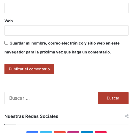
*
Web
Guardar mi nombre, correo electrónico y sitio web en este
navegador para la próxima vez que haga un comentario.
B
u
s
c
Nuestras Redes Sociales
a
r
: