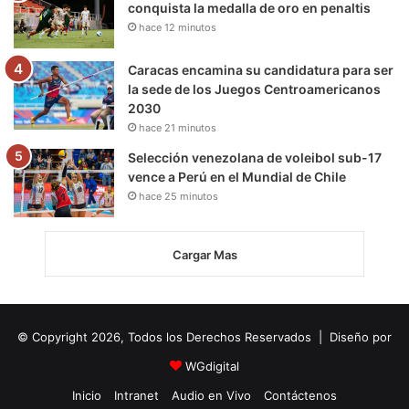
conquista la medalla de oro en penaltis
hace 12 minutos
Caracas encamina su candidatura para ser
la sede de los Juegos Centroamericanos
2030
hace 21 minutos
Selección venezolana de voleibol sub-17
vence a Perú en el Mundial de Chile
hace 25 minutos
Cargar Mas
© Copyright 2026, Todos los Derechos Reservados | Diseño por
WGdigital
Inicio
Intranet
Audio en Vivo
Contáctenos