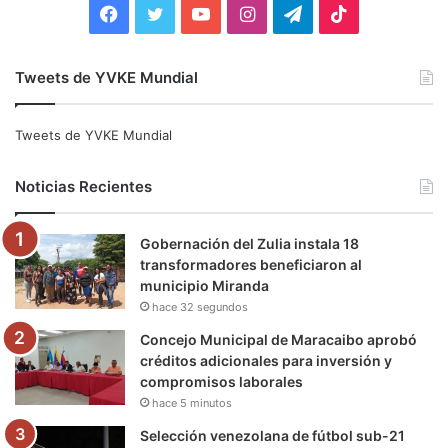
F
T
Y
I
T
T
a
w
o
n
e
i
Tweets de YVKE Mundial
c
i
u
s
l
k
e
t
T
t
e
T
Tweets de YVKE Mundial
b
t
u
a
g
o
Noticias Recientes
o
e
b
g
r
k
Gobernación del Zulia instala 18
o
r
e
r
a
transformadores beneficiaron al
municipio Miranda
k
a
m
hace 32 segundos
m
Concejo Municipal de Maracaibo aprobó
créditos adicionales para inversión y
compromisos laborales
hace 5 minutos
Selección venezolana de fútbol sub-21