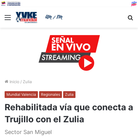
Menu
B
Inicio
/
Zulia
Mundial Valencia
Regionales
Zulia
Rehabilitada vía que conecta a
Trujillo con el Zulia
Sector San Miguel