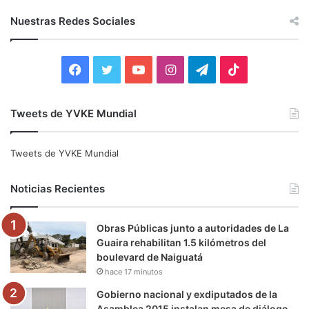
s
c
Nuestras Redes Sociales
a
r
:
F
T
Y
I
T
T
a
w
o
n
e
i
Tweets de YVKE Mundial
c
i
u
s
l
k
e
t
T
t
e
T
Tweets de YVKE Mundial
b
t
u
a
g
o
Noticias Recientes
o
e
b
g
r
k
Obras Públicas junto a autoridades de La
o
r
e
r
a
Guaira rehabilitan 1.5 kilómetros del
boulevard de Naiguatá
k
a
m
hace 17 minutos
m
Gobierno nacional y exdiputados de la
Asamblea 2015 instalan mesa de diálogo