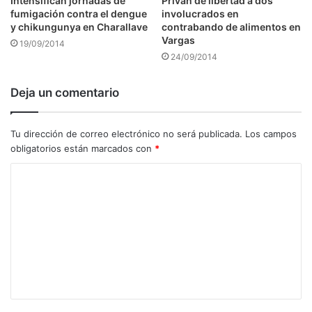
Intensifican jornadas de
Privan de libertad a dos
fumigación contra el dengue
involucrados en
y chikungunya en Charallave
contrabando de alimentos en
Vargas
19/09/2014
24/09/2014
Deja un comentario
Tu dirección de correo electrónico no será publicada.
Los campos
obligatorios están marcados con
*
C
o
m
e
n
t
a