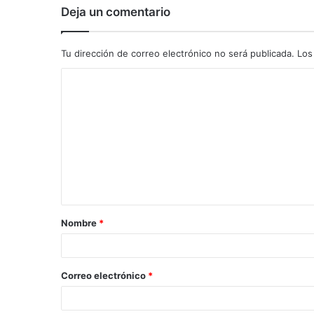
Deja un comentario
Tu dirección de correo electrónico no será publicada.
Los
C
o
m
e
n
t
a
Nombre
*
r
i
o
Correo electrónico
*
*