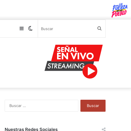
Sidebar
Switch
Buscar
skin
B
u
s
c
a
Nuestras Redes Sociales