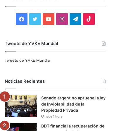
r
:
F
T
Y
I
T
T
a
w
o
n
e
i
c
i
u
s
l
k
Tweets de YVKE Mundial
e
t
T
t
e
T
Tweets de YVKE Mundial
b
t
u
a
g
o
o
e
b
g
r
k
Noticias Recientes
o
r
e
r
a
Senado argentino aprueba la ley
k
a
m
de Inviolabilidad de la
Propiedad Privada
m
hace 1 hora
BDT financia la recuperación de