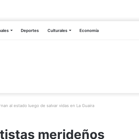
nales
Deportes
Culturales
Economía
nan al estado luego de salvar vidas en La Guaira
tistas merideños