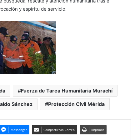
de búsqueda, rescate y atención humanitaria tras el
ocación y espíritu de servicio.
da
Fuerza de Tarea Humanitaria Murachí
naldo Sánchez
Protección Civil Mérida
Messenger
Compartir via Correo
Imprimir