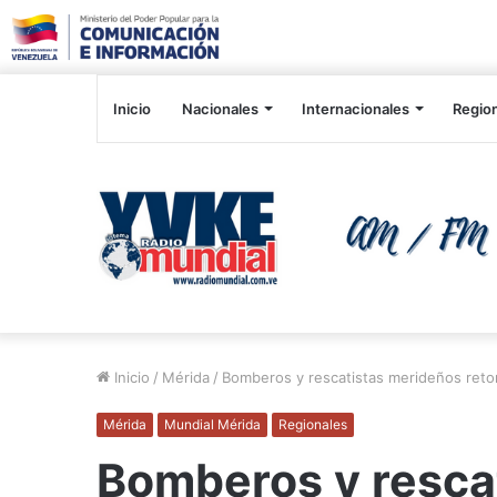
Inicio
Nacionales
Internacionales
Regio
Inicio
/
Mérida
/
Bomberos y rescatistas merideños retor
Mérida
Mundial Mérida
Regionales
Bomberos y resca