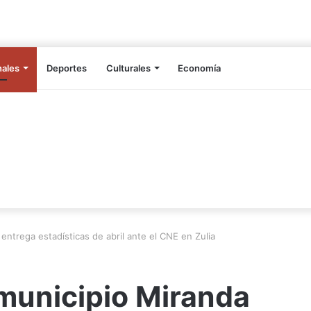
nales
Deportes
Culturales
Economía
 entrega estadísticas de abril ante el CNE en Zulia
 municipio Miranda