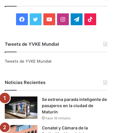
r
:
F
T
Y
I
T
T
a
w
o
n
e
i
c
i
u
s
l
k
Tweets de YVKE Mundial
e
t
T
t
e
T
Tweets de YVKE Mundial
b
t
u
a
g
o
o
e
b
g
r
k
Noticias Recientes
o
r
e
r
a
Se estrena parada inteligente de
k
a
m
pasajeros en la ciudad de
Maturín
m
hace 18 minutos
Conatel y Cámara de la