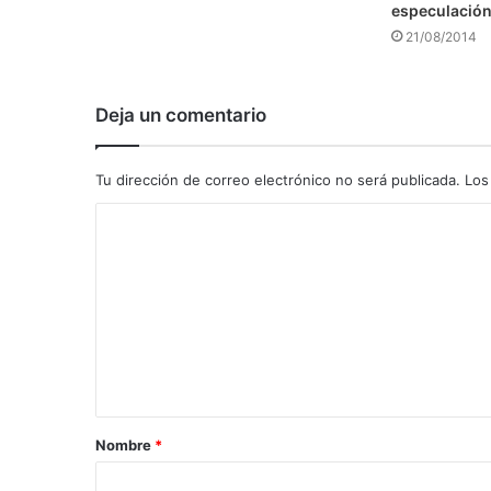
especulació
21/08/2014
Deja un comentario
Tu dirección de correo electrónico no será publicada.
Los
C
o
m
e
n
t
a
Nombre
*
r
i