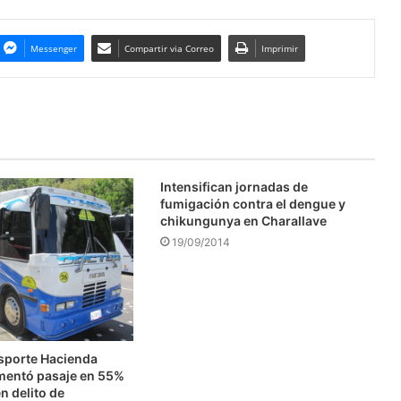
Messenger
Compartir via Correo
Imprimir
Intensifican jornadas de
fumigación contra el dengue y
chikungunya en Charallave
19/09/2014
nsporte Hacienda
mentó pasaje en 55%
n delito de