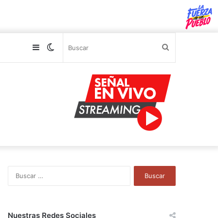
Sidebar
Switch
Buscar
skin
B
u
s
c
a
Nuestras Redes Sociales