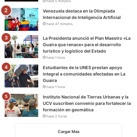
hace 5 minutos
m
Venezuela destaca en la Olimpiada
Internacional de Inteligencia Artificial
hace 47 minutos
La Presidenta anunció el Plan Maestro «La
Guaira que renace» para el desarrollo
turístico y logístico del Estado
hace 1 hora
Estudiantes de la UNES prestan apoyo
integral a comunidades afectadas en La
Guaira
hace 1 hora
Instituto Nacional de Tierras Urbanas y la
UCV suscriben convenio para fortalecer la
formación en geomática
hace 2 horas
Cargar Mas