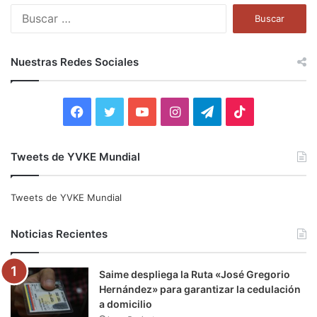
B
u
s
c
Nuestras Redes Sociales
a
r
:
F
T
Y
I
T
T
a
w
o
n
e
i
Tweets de YVKE Mundial
c
i
u
s
l
k
e
t
T
t
e
T
Tweets de YVKE Mundial
b
t
u
a
g
o
Noticias Recientes
o
e
b
g
r
k
Saime despliega la Ruta «José Gregorio
o
r
e
r
a
Hernández» para garantizar la cedulación
a domicilio
k
a
m