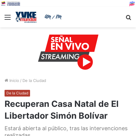
Menu
B
Inicio
/
De la Ciudad
De la Ciudad
Recuperan Casa Natal de El
Libertador Simón Bolívar
Estará abierta al público, tras las intervenciones
realizadas