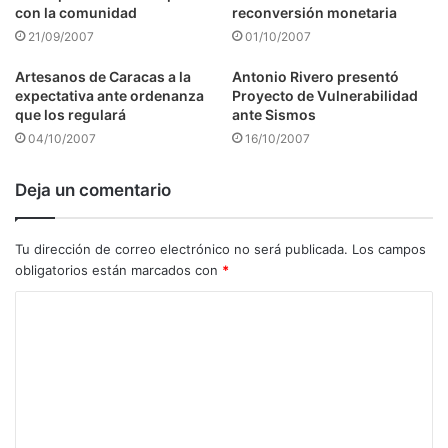
con la comunidad
reconversión monetaria
21/09/2007
01/10/2007
Artesanos de Caracas a la
Antonio Rivero presentó
expectativa ante ordenanza
Proyecto de Vulnerabilidad
que los regulará
ante Sismos
04/10/2007
16/10/2007
Deja un comentario
Tu dirección de correo electrónico no será publicada.
Los campos
obligatorios están marcados con
*
C
o
m
e
n