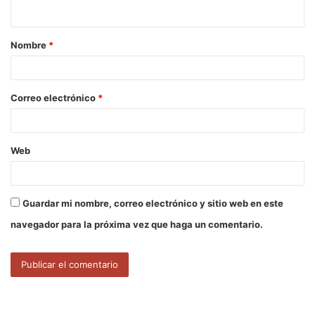
t
a
Nombre
*
r
i
o
Correo electrónico
*
*
Web
Guardar mi nombre, correo electrónico y sitio web en este
navegador para la próxima vez que haga un comentario.