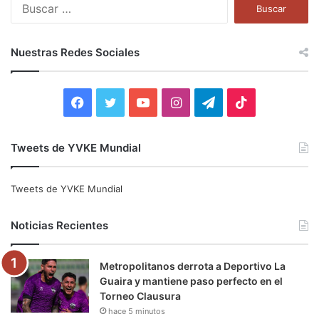
B
u
s
c
Nuestras Redes Sociales
a
r
:
F
T
Y
I
T
T
a
w
o
n
e
i
Tweets de YVKE Mundial
c
i
u
s
l
k
e
t
T
t
e
T
Tweets de YVKE Mundial
b
t
u
a
g
o
Noticias Recientes
o
e
b
g
r
k
Metropolitanos derrota a Deportivo La
o
r
e
r
a
Guaira y mantiene paso perfecto en el
Torneo Clausura
k
a
m
hace 5 minutos