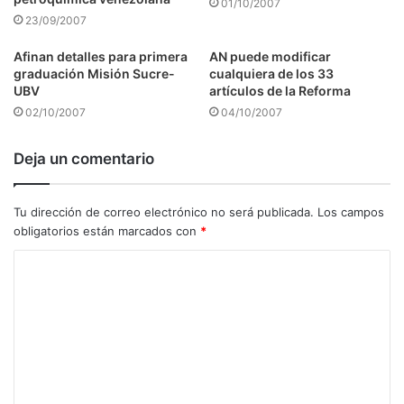
01/10/2007
23/09/2007
Afinan detalles para primera
AN puede modificar
graduación Misión Sucre-
cualquiera de los 33
UBV
artículos de la Reforma
02/10/2007
04/10/2007
Deja un comentario
Tu dirección de correo electrónico no será publicada.
Los campos
obligatorios están marcados con
*
C
o
m
e
n
t