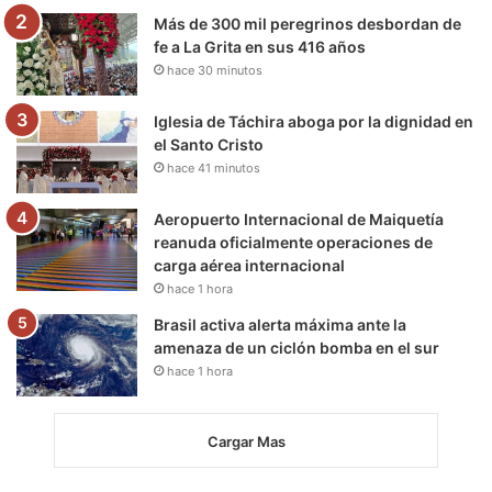
m
Más de 300 mil peregrinos desbordan de
fe a La Grita en sus 416 años
hace 30 minutos
Iglesia de Táchira aboga por la dignidad en
el Santo Cristo
hace 41 minutos
Aeropuerto Internacional de Maiquetía
reanuda oficialmente operaciones de
carga aérea internacional
hace 1 hora
Brasil activa alerta máxima ante la
amenaza de un ciclón bomba en el sur
hace 1 hora
Cargar Mas