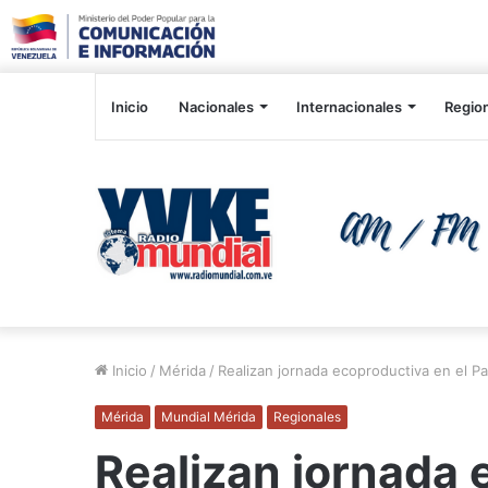
Inicio
Nacionales
Internacionales
Regio
Inicio
/
Mérida
/
Realizan jornada ecoproductiva en el Pa
Mérida
Mundial Mérida
Regionales
Realizan jornada 