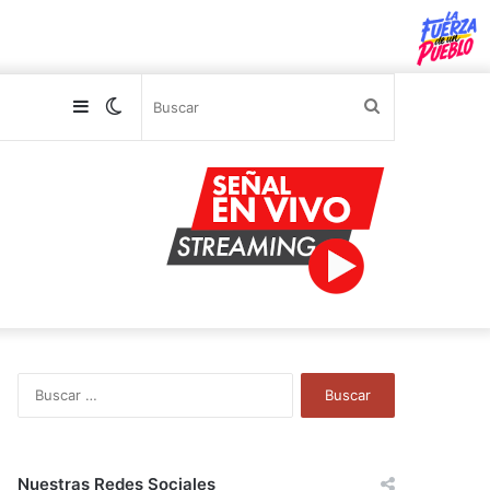
Sidebar
Switch
Buscar
skin
B
u
s
c
a
Nuestras Redes Sociales