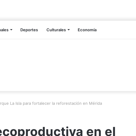
nales
Deportes
Culturales
Economía
rque La Isla para fortalecer la reforestación en Mérida
ecoproductiva en el