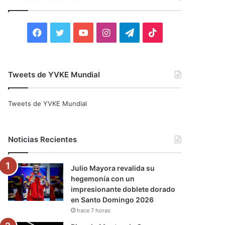
r
:
F
T
Y
I
T
T
a
w
o
n
e
i
c
i
u
s
l
k
Tweets de YVKE Mundial
e
t
T
t
e
T
Tweets de YVKE Mundial
b
t
u
a
g
o
o
e
b
g
r
k
Noticias Recientes
o
r
e
r
a
Julio Mayora revalida su
k
a
m
hegemonía con un
impresionante doblete dorado
m
en Santo Domingo 2026
hace 7 horas