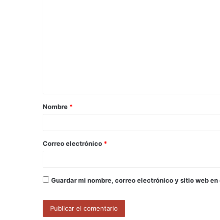
C
o
m
e
n
t
a
Nombre
*
r
i
o
Correo electrónico
*
*
Guardar mi nombre, correo electrónico y sitio web en