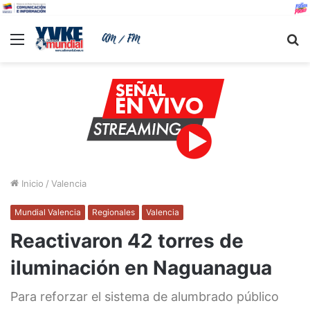
Menu
B
Inicio
/
Valencia
Mundial Valencia
Regionales
Valencia
Reactivaron 42 torres de
iluminación en Naguanagua
Para reforzar el sistema de alumbrado público