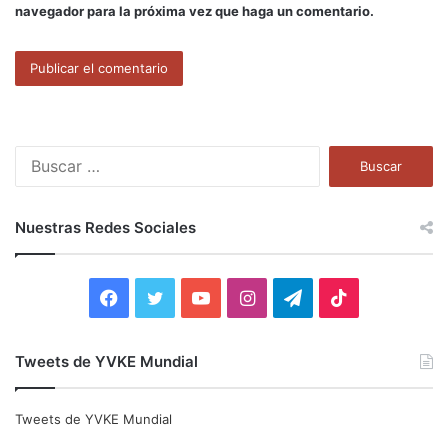
navegador para la próxima vez que haga un comentario.
B
u
s
c
Nuestras Redes Sociales
a
r
:
F
T
Y
I
T
T
a
w
o
n
e
i
Tweets de YVKE Mundial
c
i
u
s
l
k
e
t
T
t
e
T
Tweets de YVKE Mundial