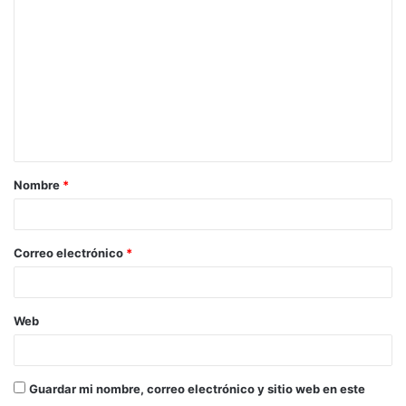
o
m
e
n
t
a
Nombre
*
r
i
o
Correo electrónico
*
*
Web
Guardar mi nombre, correo electrónico y sitio web en este