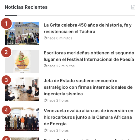
b
t
u
a
g
o
Noticias Recientes
o
e
b
g
r
k
La Grita celebra 450 años de historia, fe y
o
r
e
r
a
resistencia en el Táchira
hace 6 minutos
k
a
m
m
Escritoras merideñas obtienen el segundo
lugar en el Festival Internacional de Poesía
hace 22 minutos
Jefa de Estado sostiene encuentro
estratégico con firmas internacionales de
ingeniería sísmica
hace 2 horas
Venezuela evalúa alianzas de inversión en
hidrocarburos junto a la Cámara Africana
de Energía
hace 2 horas