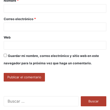
Nombre
*
r
i
o
Correo electrónico
*
*
Web
Guardar mi nombre, correo electrónico y sitio web en este
navegador para la próxima vez que haga un comentario.
B
u
s