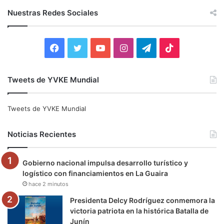
c
Nuestras Redes Sociales
a
r
:
F
T
Y
I
T
T
a
w
o
n
e
i
Tweets de YVKE Mundial
c
i
u
s
l
k
e
t
T
t
e
T
Tweets de YVKE Mundial
b
t
u
a
g
o
Noticias Recientes
o
e
b
g
r
k
Gobierno nacional impulsa desarrollo turístico y
o
r
e
r
a
logístico con financiamientos en La Guaira
hace 2 minutos
k
a
m
Presidenta Delcy Rodríguez conmemora la
m
victoria patriota en la histórica Batalla de
Junín