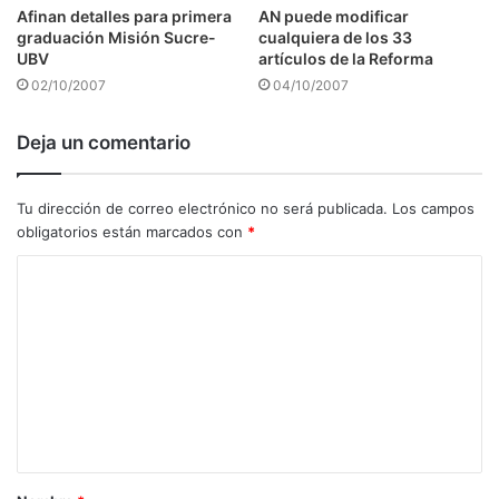
Afinan detalles para primera
AN puede modificar
graduación Misión Sucre-
cualquiera de los 33
UBV
artículos de la Reforma
02/10/2007
04/10/2007
Deja un comentario
Tu dirección de correo electrónico no será publicada.
Los campos
obligatorios están marcados con
*
C
o
m
e
n
t
a