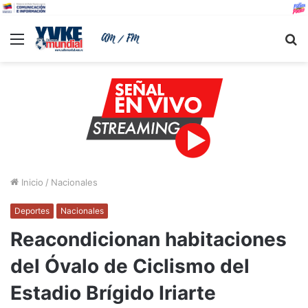
Menu
B
Inicio
/
Nacionales
Deportes
Nacionales
Reacondicionan habitaciones
del Óvalo de Ciclismo del
Estadio Brígido Iriarte