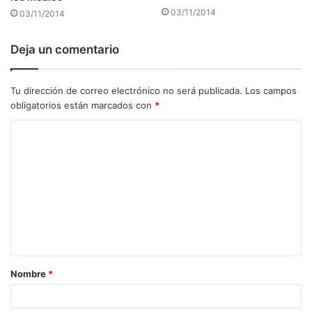
03/11/2014
03/11/2014
Deja un comentario
Tu dirección de correo electrónico no será publicada.
Los campos
obligatorios están marcados con
*
C
o
m
e
n
t
a
Nombre
*
r
i