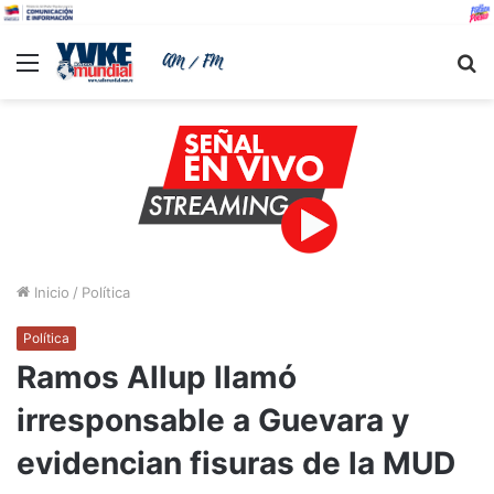
Menu
B
Inicio
/
Política
Política
Ramos Allup llamó
irresponsable a Guevara y
evidencian fisuras de la MUD