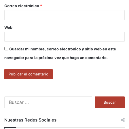
o
Correo electrónico
*
*
Web
Guardar mi nombre, correo electrónico y sitio web en este
navegador para la próxima vez que haga un comentario.
B
u
s
c
Nuestras Redes Sociales
a