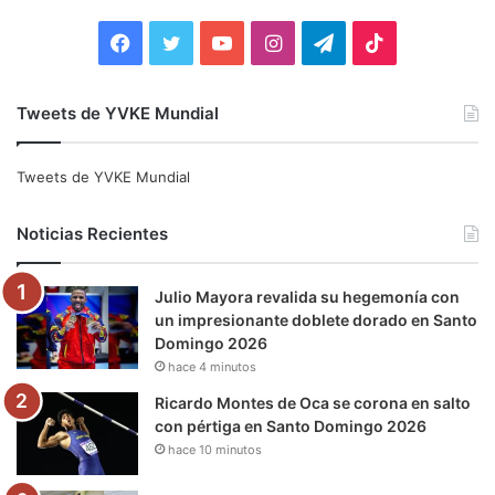
r
:
F
T
Y
I
T
T
a
w
o
n
e
i
Tweets de YVKE Mundial
c
i
u
s
l
k
e
t
T
t
e
T
Tweets de YVKE Mundial
b
t
u
a
g
o
Noticias Recientes
o
e
b
g
r
k
Julio Mayora revalida su hegemonía con
o
r
e
r
a
un impresionante doblete dorado en Santo
Domingo 2026
k
a
m
hace 4 minutos
m
Ricardo Montes de Oca se corona en salto
con pértiga en Santo Domingo 2026
hace 10 minutos