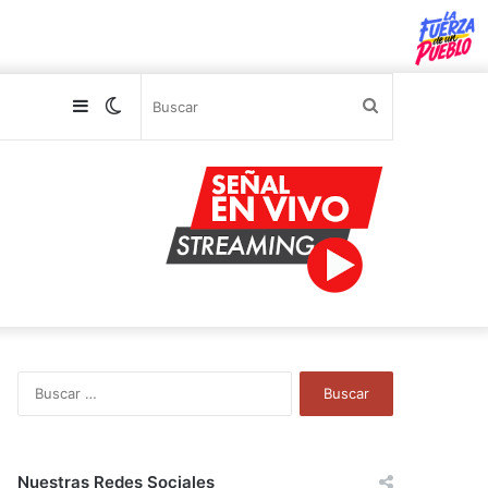
Sidebar
Switch
Buscar
skin
B
u
s
c
a
Nuestras Redes Sociales