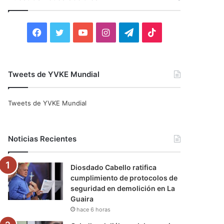
r
:
F
T
Y
I
T
T
a
w
o
n
e
i
c
i
u
s
l
k
Tweets de YVKE Mundial
e
t
T
t
e
T
Tweets de YVKE Mundial
b
t
u
a
g
o
o
e
b
g
r
k
Noticias Recientes
o
r
e
r
a
Diosdado Cabello ratifica
k
a
m
cumplimiento de protocolos de
seguridad en demolición en La
m
Guaira
hace 6 horas