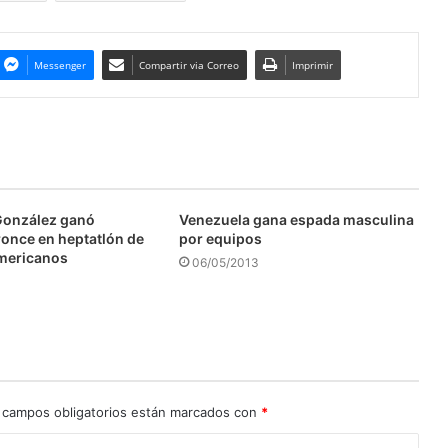
Messenger
Compartir via Correo
Imprimir
González ganó
Venezuela gana espada masculina
ronce en heptatlón de
por equipos
mericanos
06/05/2013
 campos obligatorios están marcados con
*