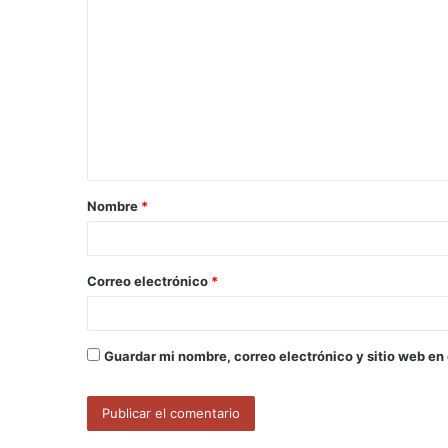
C
o
m
e
n
t
a
Nombre
*
r
i
o
Correo electrónico
*
*
Guardar mi nombre, correo electrónico y sitio web en