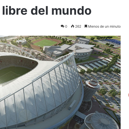
e libre del mundo
0
262
Menos de un minuto