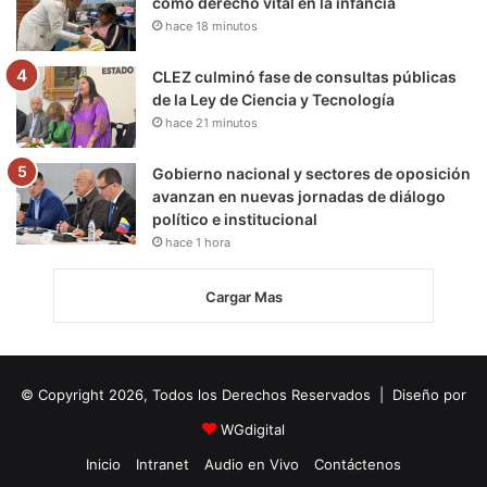
como derecho vital en la infancia
hace 18 minutos
CLEZ culminó fase de consultas públicas
de la Ley de Ciencia y Tecnología
hace 21 minutos
Gobierno nacional y sectores de oposición
avanzan en nuevas jornadas de diálogo
político e institucional
hace 1 hora
Cargar Mas
© Copyright 2026, Todos los Derechos Reservados | Diseño por
WGdigital
Inicio
Intranet
Audio en Vivo
Contáctenos