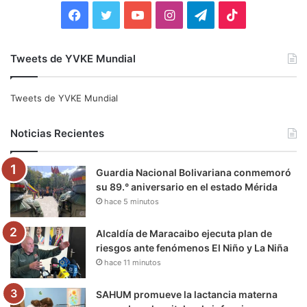
:
F
T
Y
I
T
T
a
w
o
n
e
i
Tweets de YVKE Mundial
c
i
u
s
l
k
e
t
T
t
e
T
Tweets de YVKE Mundial
b
t
u
a
g
o
Noticias Recientes
o
e
b
g
r
k
Guardia Nacional Bolivariana conmemoró
o
r
e
r
a
su 89.° aniversario en el estado Mérida
hace 5 minutos
k
a
m
m
Alcaldía de Maracaibo ejecuta plan de
riesgos ante fenómenos El Niño y La Niña
hace 11 minutos
SAHUM promueve la lactancia materna