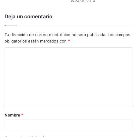
24/09/2014
Deja un comentario
Tu dirección de correo electrónico no será publicada.
Los campos
obligatorios están marcados con
*
C
o
m
e
n
t
a
Nombre
*
r
i
o