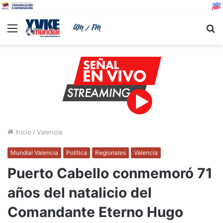
Menu
B
Inicio
/
Valencia
Mundial Valencia
Politica
Regionales
Valencia
Puerto Cabello conmemoró 71
años del natalicio del
Comandante Eterno Hugo