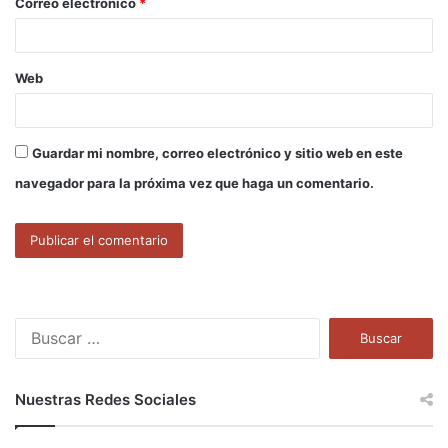
Correo electrónico
*
*
Web
Guardar mi nombre, correo electrónico y sitio web en este
navegador para la próxima vez que haga un comentario.
B
u
s
c
Nuestras Redes Sociales
a
r