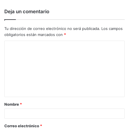
Deja un comentario
Tu dirección de correo electrónico no será publicada.
Los campos
obligatorios están marcados con
*
C
o
m
e
n
t
a
Nombre
*
r
i
o
Correo electrónico
*