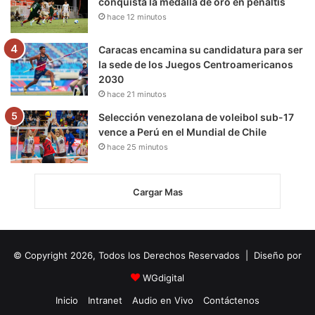
conquista la medalla de oro en penaltis
hace 12 minutos
Caracas encamina su candidatura para ser
la sede de los Juegos Centroamericanos
2030
hace 21 minutos
Selección venezolana de voleibol sub-17
vence a Perú en el Mundial de Chile
hace 25 minutos
Cargar Mas
© Copyright 2026, Todos los Derechos Reservados | Diseño por
WGdigital
Inicio
Intranet
Audio en Vivo
Contáctenos