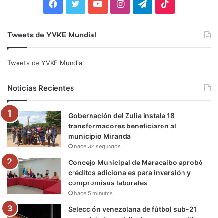
F
T
Y
I
T
T
a
w
o
n
e
i
Tweets de YVKE Mundial
c
i
u
s
l
k
e
t
T
t
e
T
Tweets de YVKE Mundial
b
t
u
a
g
o
Noticias Recientes
o
e
b
g
r
k
Gobernación del Zulia instala 18
o
r
e
r
a
transformadores beneficiaron al
municipio Miranda
k
a
m
hace 32 segundos
m
Concejo Municipal de Maracaibo aprobó
créditos adicionales para inversión y
compromisos laborales
hace 5 minutos
Selección venezolana de fútbol sub-21