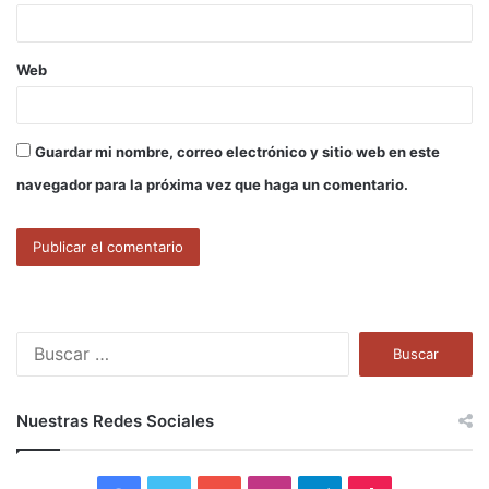
*
Web
Guardar mi nombre, correo electrónico y sitio web en este
navegador para la próxima vez que haga un comentario.
B
u
s
c
Nuestras Redes Sociales
a
r
: