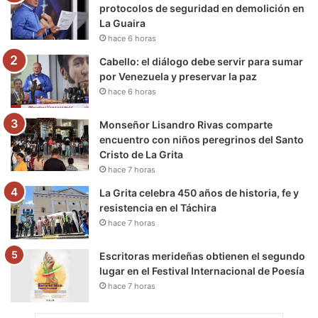
o
r
e
r
a
protocolos de seguridad en demolición en
La Guaira
k
a
m
hace 6 horas
m
Cabello: el diálogo debe servir para sumar
por Venezuela y preservar la paz
hace 6 horas
Monseñor Lisandro Rivas comparte
encuentro con niños peregrinos del Santo
Cristo de La Grita
hace 7 horas
La Grita celebra 450 años de historia, fe y
resistencia en el Táchira
hace 7 horas
Escritoras merideñas obtienen el segundo
lugar en el Festival Internacional de Poesía
hace 7 horas