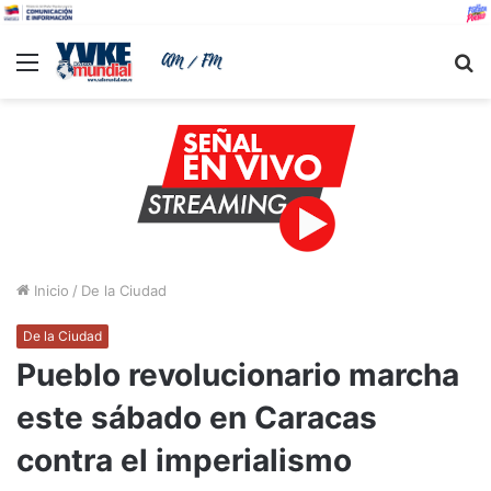
Menu
B
Inicio
/
De la Ciudad
De la Ciudad
Pueblo revolucionario marcha
este sábado en Caracas
contra el imperialismo