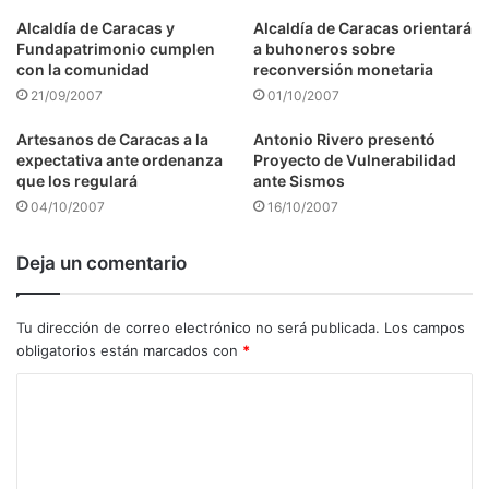
Alcaldía de Caracas y
Alcaldía de Caracas orientará
Fundapatrimonio cumplen
a buhoneros sobre
con la comunidad
reconversión monetaria
21/09/2007
01/10/2007
Artesanos de Caracas a la
Antonio Rivero presentó
expectativa ante ordenanza
Proyecto de Vulnerabilidad
que los regulará
ante Sismos
04/10/2007
16/10/2007
Deja un comentario
Tu dirección de correo electrónico no será publicada.
Los campos
obligatorios están marcados con
*
C
o
m
e