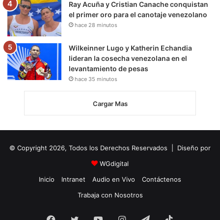
Ray Acuña y Cristian Canache conquistan
el primer oro para el canotaje venezolano
hace 28 minutos
Wilkeinner Lugo y Katherin Echandia
lideran la cosecha venezolana en el
levantamiento de pesas
hace 35 minutos
Cargar Mas
© Copyright 2026, Todos los Derechos Reservados | Diseño por
WGdigital
Inicio
Intranet
Audio en Vivo
Contáctenos
Trabaja con Nosotros
Facebook
Twitter
YouTube
Instagram
Telegram
TikTok