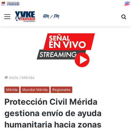
Menu
B
Inicio
/
Mérida
Mérida
Mundial Mérida
Regionales
Protección Civil Mérida
gestiona envío de ayuda
humanitaria hacia zonas