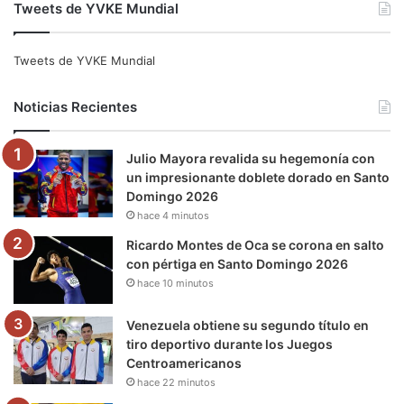
Tweets de YVKE Mundial
c
i
u
s
l
k
e
t
T
t
e
T
Tweets de YVKE Mundial
b
t
u
a
g
o
Noticias Recientes
o
e
b
g
r
k
Julio Mayora revalida su hegemonía con
o
r
e
r
a
un impresionante doblete dorado en Santo
Domingo 2026
k
a
m
hace 4 minutos
m
Ricardo Montes de Oca se corona en salto
con pértiga en Santo Domingo 2026
hace 10 minutos
Venezuela obtiene su segundo título en
tiro deportivo durante los Juegos
Centroamericanos
hace 22 minutos