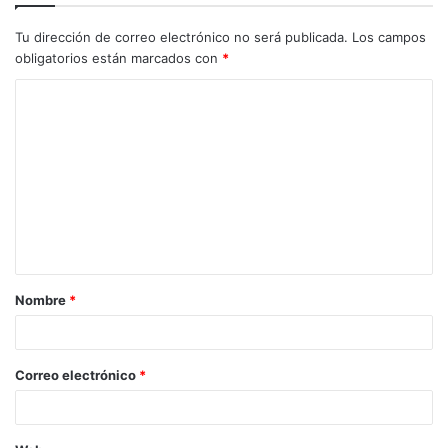
Tu dirección de correo electrónico no será publicada.
Los campos
obligatorios están marcados con
*
C
o
m
e
n
t
a
Nombre
*
r
i
o
Correo electrónico
*
*