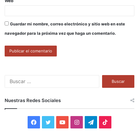
Web
Guardar mi nombre, correo electrónico y sitio web en este
navegador para la próxima vez que haga un comentario.
B
u
s
c
Nuestras Redes Sociales
a
r
:
F
T
Y
I
T
T
a
w
o
n
e
i