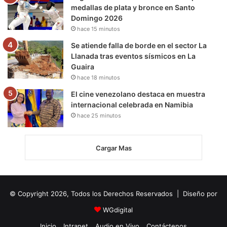
medallas de plata y bronce en Santo
Domingo 2026
hace 15 minutos
Se atiende falla de borde en el sector La
Llanada tras eventos sísmicos en La
Guaira
hace 18 minutos
El cine venezolano destaca en muestra
internacional celebrada en Namibia
hace 25 minutos
Cargar Mas
© Copyright 2026, Todos los Derechos Reservados | Diseño por
WGdigital
Inicio
Intranet
Audio en Vivo
Contáctenos