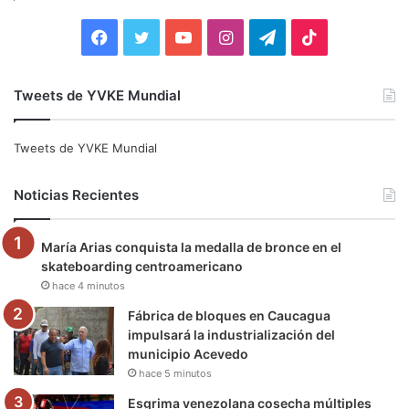
r
:
F
T
Y
I
T
T
a
w
o
n
e
i
Tweets de YVKE Mundial
c
i
u
s
l
k
e
t
T
t
e
T
Tweets de YVKE Mundial
b
t
u
a
g
o
Noticias Recientes
o
e
b
g
r
k
María Arias conquista la medalla de bronce en el
o
r
e
r
a
skateboarding centroamericano
hace 4 minutos
k
a
m
Fábrica de bloques en Caucagua
m
impulsará la industrialización del
municipio Acevedo
hace 5 minutos
Esgrima venezolana cosecha múltiples