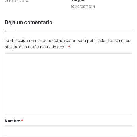
19/09/2014
24/09/2014
Deja un comentario
Tu dirección de correo electrónico no será publicada.
Los campos
obligatorios están marcados con
*
C
o
m
e
n
t
a
Nombre
*
r
i