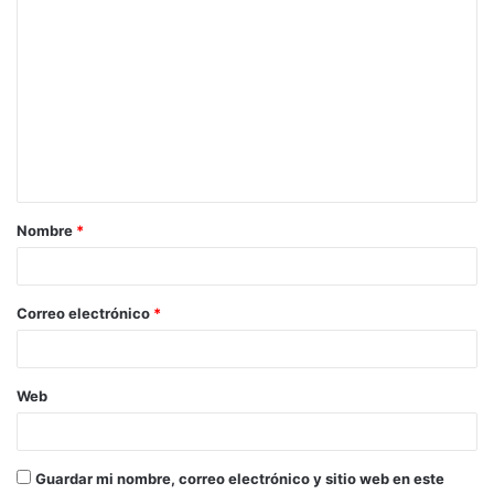
C
o
m
e
n
t
a
Nombre
*
r
i
o
Correo electrónico
*
*
Web
Guardar mi nombre, correo electrónico y sitio web en este