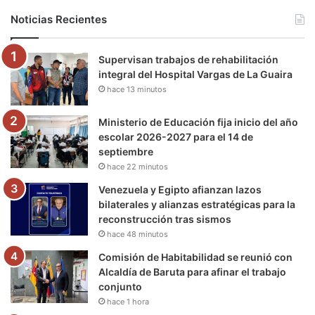
b
t
u
a
g
o
Noticias Recientes
o
e
b
g
r
k
Supervisan trabajos de rehabilitación
o
r
e
r
a
integral del Hospital Vargas de La Guaira
hace 13 minutos
k
a
m
m
Ministerio de Educación fija inicio del año
escolar 2026-2027 para el 14 de
septiembre
hace 22 minutos
Venezuela y Egipto afianzan lazos
bilaterales y alianzas estratégicas para la
reconstrucción tras sismos
hace 48 minutos
Comisión de Habitabilidad se reunió con
Alcaldía de Baruta para afinar el trabajo
conjunto
hace 1 hora