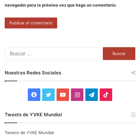
navegador para la próxima vez que haga un comentario.
B
u
s
c
Nuestras Redes Sociales
a
r
:
F
T
Y
I
T
T
a
w
o
n
e
i
Tweets de YVKE Mundial
c
i
u
s
l
k
e
t
T
t
e
T
Tweets de YVKE Mundial