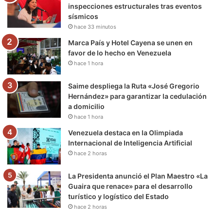
o
r
e
r
a
inspecciones estructurales tras eventos
sísmicos
k
a
m
hace 33 minutos
m
Marca País y Hotel Cayena se unen en
favor de lo hecho en Venezuela
hace 1 hora
Saime despliega la Ruta «José Gregorio
Hernández» para garantizar la cedulación
a domicilio
hace 1 hora
Venezuela destaca en la Olimpiada
Internacional de Inteligencia Artificial
hace 2 horas
La Presidenta anunció el Plan Maestro «La
Guaira que renace» para el desarrollo
turístico y logístico del Estado
hace 2 horas