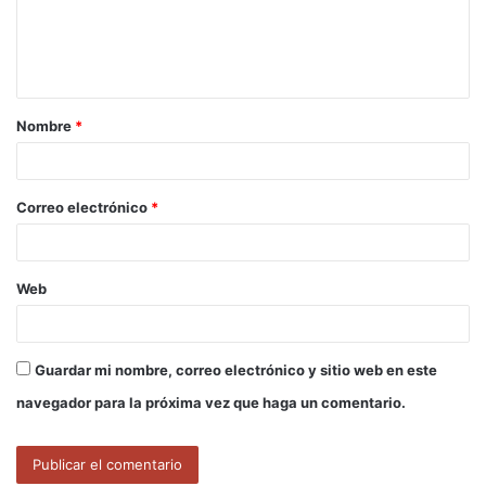
e
n
t
a
Nombre
*
r
i
o
Correo electrónico
*
*
Web
Guardar mi nombre, correo electrónico y sitio web en este
navegador para la próxima vez que haga un comentario.