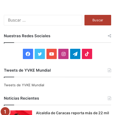
B
u
s
c
Nuestras Redes Sociales
a
r
:
F
T
Y
I
T
T
a
w
o
n
e
i
Tweets de YVKE Mundial
c
i
u
s
l
k
e
t
T
t
e
T
Tweets de YVKE Mundial
b
t
u
a
g
o
Noticias Recientes
o
e
b
g
r
k
Alcaldía de Caracas reporta más de 22 mil