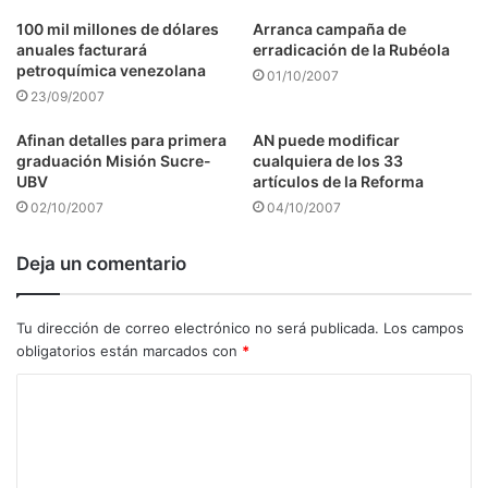
100 mil millones de dólares
Arranca campaña de
anuales facturará
erradicación de la Rubéola
petroquímica venezolana
01/10/2007
23/09/2007
Afinan detalles para primera
AN puede modificar
graduación Misión Sucre-
cualquiera de los 33
UBV
artículos de la Reforma
02/10/2007
04/10/2007
Deja un comentario
Tu dirección de correo electrónico no será publicada.
Los campos
obligatorios están marcados con
*
C
o
m