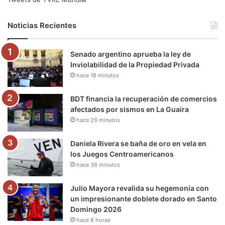
b
t
u
a
g
o
Noticias Recientes
o
e
b
g
r
k
Senado argentino aprueba la ley de
o
r
e
r
a
Inviolabilidad de la Propiedad Privada
hace 18 minutos
k
a
m
m
BDT financia la recuperación de comercios
afectados por sismos en La Guaira
hace 26 minutos
Daniela Rivera se baña de oro en vela en
los Juegos Centroamericanos
hace 36 minutos
Julio Mayora revalida su hegemonía con
un impresionante doblete dorado en Santo
Domingo 2026
hace 8 horas