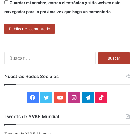
Guardar mi nombre, correo electrónico y sitio web en este
navegador para la próxima vez que haga un comentario.
B
u
s
c
Nuestras Redes Sociales
a
r
:
F
T
Y
I
T
T
a
w
o
n
e
i
Tweets de YVKE Mundial
c
i
u
s
l
k
e
t
T
t
e
T
Tweets de YVKE Mundial