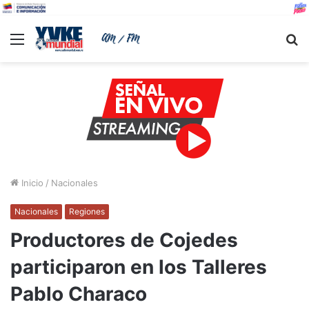
Menu
B
Inicio
/
Nacionales
Nacionales
Regiones
Productores de Cojedes
participaron en los Talleres
Pablo Characo