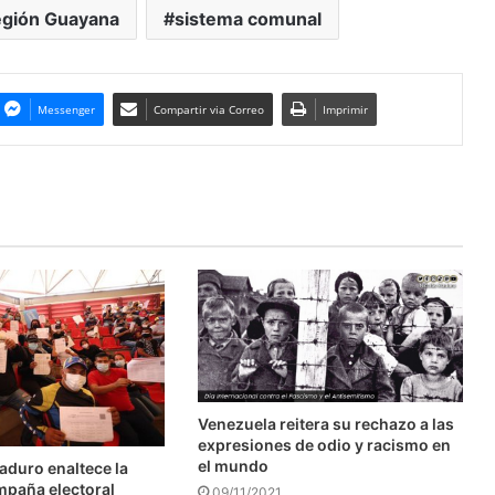
gión Guayana
sistema comunal
Messenger
Compartir via Correo
Imprimir
Venezuela reitera su rechazo a las
expresiones de odio y racismo en
el mundo
aduro enaltece la
mpaña electoral
09/11/2021