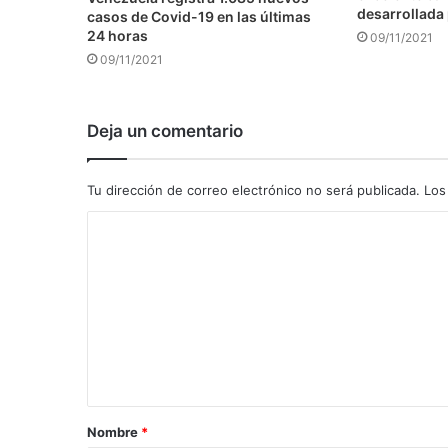
desarrollada 
casos de Covid-19 en las últimas
24 horas
09/11/2021
09/11/2021
Deja un comentario
Tu dirección de correo electrónico no será publicada.
Los
C
o
m
e
n
t
a
Nombre
*
r