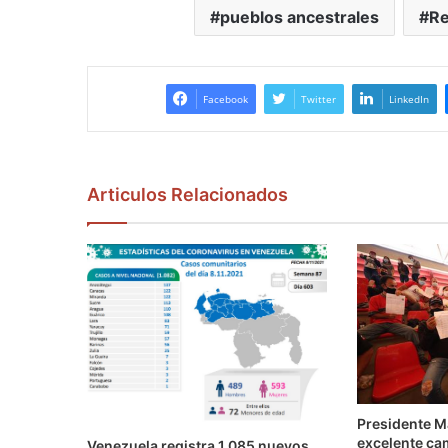
pueblos ancestrales
Re
Facebook
Twitter
LinkedIn
Articulos Relacionados
Presidente M
excelente ca
Venezuela registra 1.085 nuevos