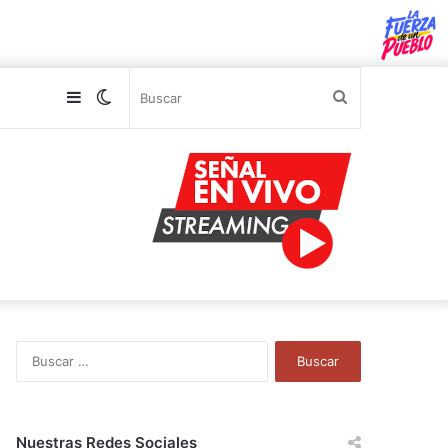
Sidebar
Switch
Buscar
skin
B
u
s
c
a
Nuestras Redes Sociales