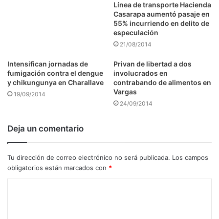
Línea de transporte Hacienda
Casarapa aumentó pasaje en
55% incurriendo en delito de
especulación
21/08/2014
Intensifican jornadas de
Privan de libertad a dos
fumigación contra el dengue
involucrados en
y chikungunya en Charallave
contrabando de alimentos en
Vargas
19/09/2014
24/09/2014
Deja un comentario
Tu dirección de correo electrónico no será publicada.
Los campos
obligatorios están marcados con
*
C
o
m