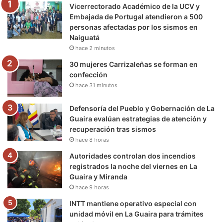
Vicerrectorado Académico de la UCV y
o
r
e
r
a
Embajada de Portugal atendieron a 500
personas afectadas por los sismos en
k
a
m
Naiguatá
hace 2 minutos
m
30 mujeres Carrizaleñas se forman en
confección
hace 31 minutos
Defensoría del Pueblo y Gobernación de La
Guaira evalúan estrategias de atención y
recuperación tras sismos
hace 8 horas
Autoridades controlan dos incendios
registrados la noche del viernes en La
Guaira y Miranda
hace 9 horas
INTT mantiene operativo especial con
unidad móvil en La Guaira para trámites