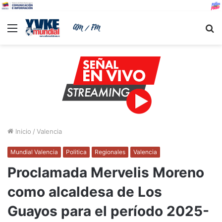
Menu
B
Inicio
/
Valencia
Mundial Valencia
Politica
Regionales
Valencia
Proclamada Mervelis Moreno
como alcaldesa de Los
Guayos para el período 2025-