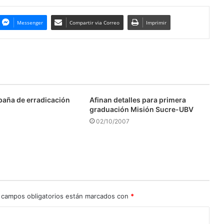
Messenger
Compartir via Correo
Imprimir
aña de erradicación
Afinan detalles para primera
graduación Misión Sucre-UBV
02/10/2007
 campos obligatorios están marcados con
*