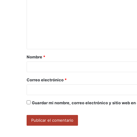
o
m
e
n
t
a
Nombre
*
r
i
o
Correo electrónico
*
*
Guardar mi nombre, correo electrónico y sitio web en