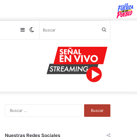
Sidebar
Switch
Buscar
skin
B
u
s
c
a
Nuestras Redes Sociales