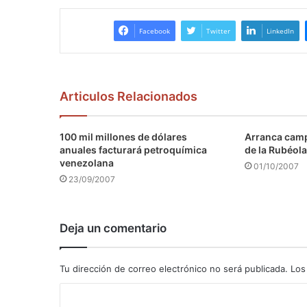
Facebook
Twitter
LinkedIn
Articulos Relacionados
100 mil millones de dólares
Arranca camp
anuales facturará petroquímica
de la Rubéola
venezolana
01/10/2007
23/09/2007
Deja un comentario
Tu dirección de correo electrónico no será publicada.
Los
C