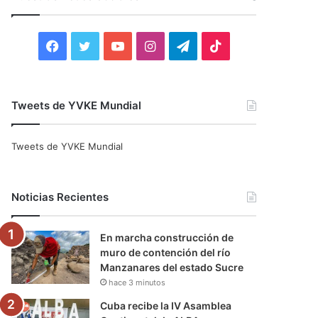
r
:
F
T
Y
I
T
T
a
w
o
n
e
i
c
i
u
s
l
k
Tweets de YVKE Mundial
e
t
T
t
e
T
Tweets de YVKE Mundial
b
t
u
a
g
o
o
e
b
g
r
k
Noticias Recientes
o
r
e
r
a
En marcha construcción de
k
a
m
muro de contención del río
Manzanares del estado Sucre
m
hace 3 minutos
Cuba recibe la IV Asamblea