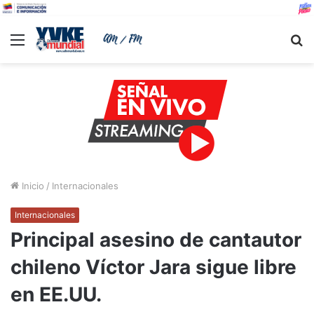
Menu
B
Inicio
/
Internacionales
Internacionales
Principal asesino de cantautor
chileno Víctor Jara sigue libre
en EE.UU.