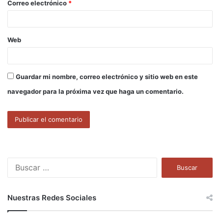
Correo electrónico
*
*
Web
Guardar mi nombre, correo electrónico y sitio web en este
navegador para la próxima vez que haga un comentario.
B
u
s
c
Nuestras Redes Sociales
a
r