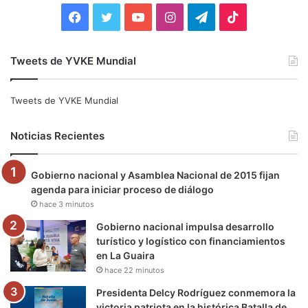
:
F
T
Y
I
T
T
a
w
o
n
e
i
Tweets de YVKE Mundial
c
i
u
s
l
k
e
t
T
t
e
T
Tweets de YVKE Mundial
b
t
u
a
g
o
Noticias Recientes
o
e
b
g
r
k
Gobierno nacional y Asamblea Nacional de 2015 fijan
o
r
e
r
a
agenda para iniciar proceso de diálogo
hace 3 minutos
k
a
m
Gobierno nacional impulsa desarrollo
m
turístico y logístico con financiamientos
en La Guaira
hace 22 minutos
Presidenta Delcy Rodríguez conmemora la
victoria patriota en la histórica Batalla de