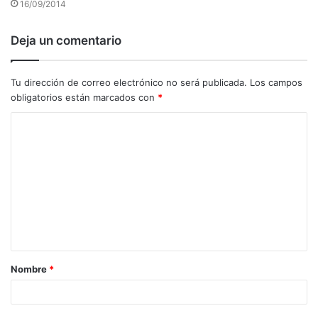
16/09/2014
Deja un comentario
Tu dirección de correo electrónico no será publicada.
Los campos
obligatorios están marcados con
*
C
o
m
e
n
t
a
Nombre
*
r
i
o