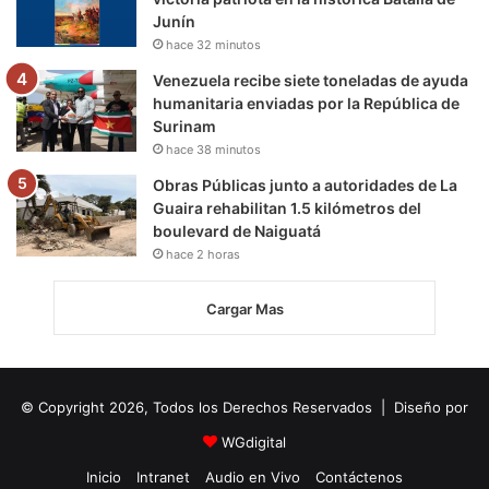
Junín
hace 32 minutos
Venezuela recibe siete toneladas de ayuda
humanitaria enviadas por la República de
Surinam
hace 38 minutos
Obras Públicas junto a autoridades de La
Guaira rehabilitan 1.5 kilómetros del
boulevard de Naiguatá
hace 2 horas
Cargar Mas
© Copyright 2026, Todos los Derechos Reservados | Diseño por
WGdigital
Inicio
Intranet
Audio en Vivo
Contáctenos