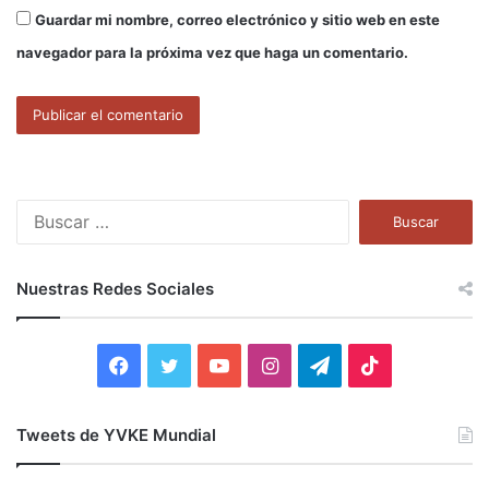
Guardar mi nombre, correo electrónico y sitio web en este
navegador para la próxima vez que haga un comentario.
B
u
s
c
Nuestras Redes Sociales
a
r
:
F
T
Y
I
T
T
a
w
o
n
e
i
Tweets de YVKE Mundial
c
i
u
s
l
k