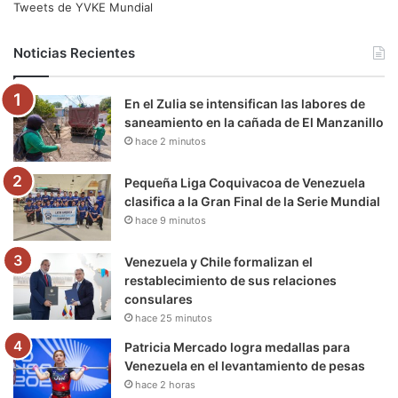
e
t
T
t
e
T
Tweets de YVKE Mundial
b
t
u
a
g
o
Noticias Recientes
o
e
b
g
r
k
En el Zulia se intensifican las labores de
o
r
e
r
a
saneamiento en la cañada de El Manzanillo
hace 2 minutos
k
a
m
m
Pequeña Liga Coquivacoa de Venezuela
clasifica a la Gran Final de la Serie Mundial
hace 9 minutos
Venezuela y Chile formalizan el
restablecimiento de sus relaciones
consulares
hace 25 minutos
Patricia Mercado logra medallas para
Venezuela en el levantamiento de pesas
hace 2 horas