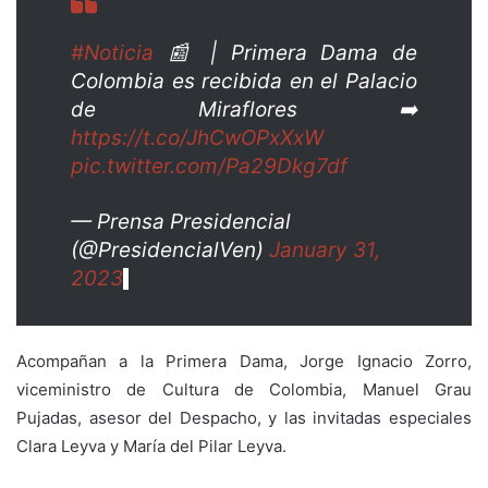
#Noticia
📰 | Primera Dama de
Colombia es recibida en el Palacio
de Miraflores ➡️
https://t.co/JhCwOPxXxW
pic.twitter.com/Pa29Dkg7df
— Prensa Presidencial
(@PresidencialVen)
January 31,
2023
Acompañan a la Primera Dama, Jorge Ignacio Zorro,
viceministro de Cultura de Colombia, Manuel Grau
Pujadas, asesor del Despacho, y las invitadas especiales
Clara Leyva y María del Pilar Leyva.