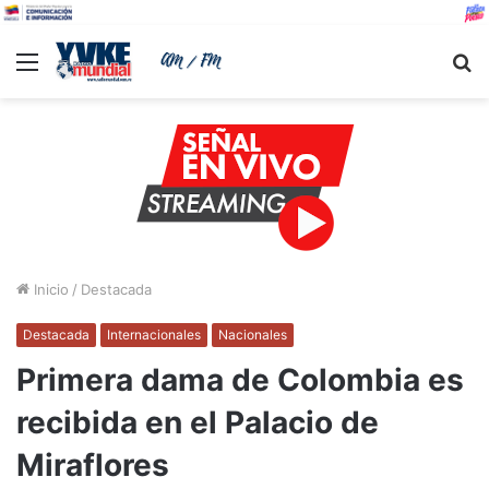
Menu
B
Inicio
/
Destacada
Destacada
Internacionales
Nacionales
Primera dama de Colombia es
recibida en el Palacio de
Miraflores