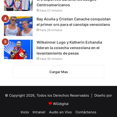
Centroamericanos
hace 22 minutos
Ray Acuña y Cristian Canache conquistan
el primer oro para el canotaje venezolano
hace 28 minutos
Wilkeinner Lugo y Katherin Echandia
lideran la cosecha venezolana en el
levantamiento de pesas
hace 35 minutos
Cargar Mas
© Copyright 2026, Todos los Derechos Reservados | Diseño por
WGdigital
Inicio
Intranet
Audio en Vivo
Contáctenos