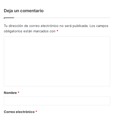
Deja un comentario
Tu dirección de correo electrónico no será publicada.
Los campos
obligatorios están marcados con
*
C
o
m
e
n
t
a
Nombre
*
r
i
o
Correo electrónico
*