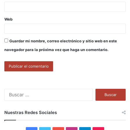
*
Web
Guardar mi nombre, correo electrónico y sitio web en este
navegador para la próxima vez que haga un comentario.
B
u
s
c
Nuestras Redes Sociales
a
r
: