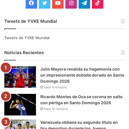
F
T
Y
I
T
T
a
w
o
n
e
i
Tweets de YVKE Mundial
c
i
u
s
l
k
e
t
T
t
e
T
Tweets de YVKE Mundial
b
t
u
a
g
o
Noticias Recientes
o
e
b
g
r
k
Julio Mayora revalida su hegemonía con
o
r
e
r
a
un impresionante doblete dorado en Santo
Domingo 2026
k
a
m
hace 4 minutos
m
Ricardo Montes de Oca se corona en salto
con pértiga en Santo Domingo 2026
hace 10 minutos
Venezuela obtiene su segundo título en
tiro deportivo durante los Juegos