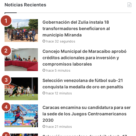
b
t
u
a
g
o
Noticias Recientes
o
e
b
g
r
k
Gobernación del Zulia instala 18
o
r
e
r
a
transformadores beneficiaron al
municipio Miranda
k
a
m
hace 32 segundos
m
Concejo Municipal de Maracaibo aprobó
créditos adicionales para inversión y
compromisos laborales
hace 5 minutos
Selección venezolana de fútbol sub-21
conquista la medalla de oro en penaltis
hace 12 minutos
Caracas encamina su candidatura para ser
la sede de los Juegos Centroamericanos
2030
hace 21 minutos