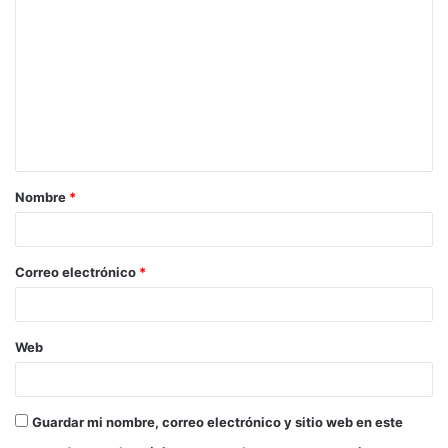
o
m
e
n
t
a
Nombre
*
r
i
o
Correo electrónico
*
*
Web
Guardar mi nombre, correo electrónico y sitio web en este