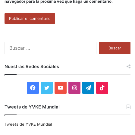
navegador para la próxima vez que haga un comentario.
B
u
s
c
Nuestras Redes Sociales
a
r
:
F
T
Y
I
T
T
a
w
o
n
e
i
Tweets de YVKE Mundial
c
i
u
s
l
k
e
t
T
t
e
T
Tweets de YVKE Mundial