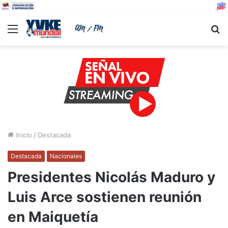
Menu
B
Inicio
/
Destacada
Destacada
Nacionales
Presidentes Nicolás Maduro y
Luis Arce sostienen reunión
en Maiquetía