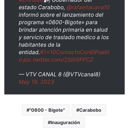
estado Carabobo,
@rafaellacava10
informó sobre el lanzamiento del
programa «0800-Bigote» para
brindar atención primaria en salud
y servicio de traslado medico a los
habitantes de la
entidad.
#1x10ContactoConElPuebl
o
pic.twitter.com/2Slit5FFCZ
— VTV CANAL 8 (@VTVcanal8)
May 19, 2023
"0800 - Bigote"
Carabobo
Inauguración