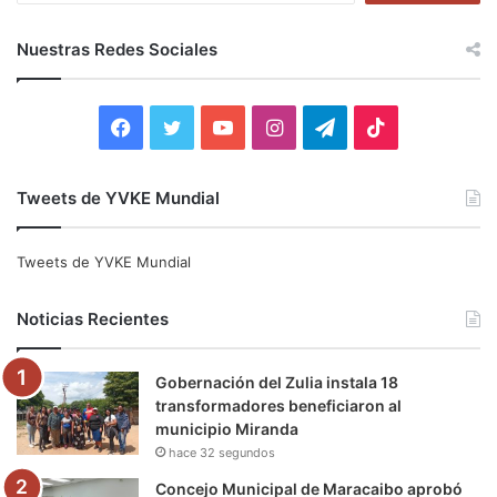
s
c
Nuestras Redes Sociales
a
r
:
F
T
Y
I
T
T
a
w
o
n
e
i
Tweets de YVKE Mundial
c
i
u
s
l
k
e
t
T
t
e
T
Tweets de YVKE Mundial
b
t
u
a
g
o
Noticias Recientes
o
e
b
g
r
k
Gobernación del Zulia instala 18
o
r
e
r
a
transformadores beneficiaron al
municipio Miranda
k
a
m
hace 32 segundos
m
Concejo Municipal de Maracaibo aprobó