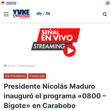
Menu
B
Inicio
/
Destacada
Del Presidente
Destacada
Presidente Nicolás Maduro
inauguró el programa «0800 –
Bigote» en Carabobo