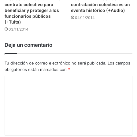
contrato colectivo para
contratación colectiva es un
beneficiar y proteger a los
evento histórico (+Audio)
funcionarios públicos
04/11/2014
(+Tuits)
03/11/2014
Deja un comentario
Tu dirección de correo electrónico no será publicada.
Los campos
obligatorios están marcados con
*
C
o
m
e
n
t
a