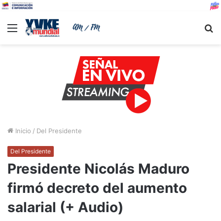
Menu
B
Inicio
/
Del Presidente
Del Presidente
Presidente Nicolás Maduro
firmó decreto del aumento
salarial (+ Audio)