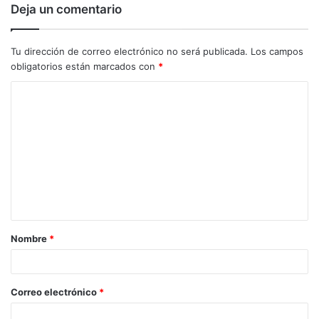
Deja un comentario
Tu dirección de correo electrónico no será publicada.
Los campos
obligatorios están marcados con
*
C
o
m
e
n
t
a
Nombre
*
r
i
o
Correo electrónico
*
*