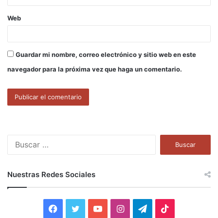
Web
Guardar mi nombre, correo electrónico y sitio web en este
navegador para la próxima vez que haga un comentario.
B
u
s
c
Nuestras Redes Sociales
a
r
:
F
T
Y
I
T
T