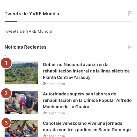
a
w
o
n
e
i
Tweets de YVKE Mundial
c
i
u
s
l
k
e
t
T
t
e
T
Tweets de YVKE Mundial
b
t
u
a
g
o
Noticias Recientes
o
e
b
g
r
k
Gobierno Nacional avanza en la
o
r
e
r
a
rehabilitación integral de la línea eléctrica
Planta Centro–Yaracuy
k
a
m
hace 1 hora
m
Autoridades supervisan labores de
rehabilitación en la Clínica Popular Alfredo
Machado de La Guaira
hace 1 hora
Canotaje venezolano vive una jornada
dorada con tres podios en Santo Domingo
hace 1 hora